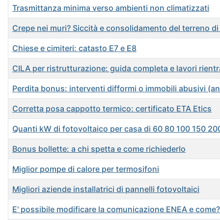
Trasmittanza minima verso ambienti non climatizzati
Crepe nei muri? Siccità e consolidamento del terreno d
Chiese e cimiteri: catasto E7 e E8
CILA per ristrutturazione: guida completa e lavori rientr
Perdita bonus: interventi difformi o immobili abusivi (a
Corretta posa cappotto termico: certificato ETA Etics
Quanti kW di fotovoltaico per casa di 60 80 100 150 2
Bonus bollette: a chi spetta e come richiederlo
Miglior pompe di calore per termosifoni
Migliori aziende installatrici di pannelli fotovoltaici
E' possibile modificare la comunicazione ENEA e come?