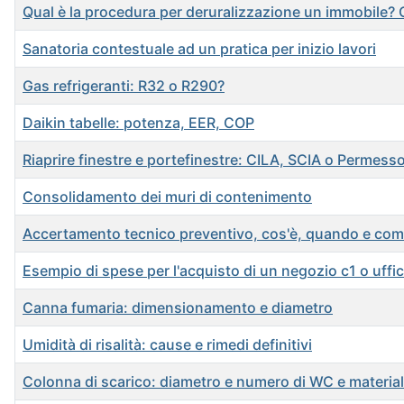
Qual è la procedura per deruralizzazione un immobile? 
Sanatoria contestuale ad un pratica per inizio lavori
Gas refrigeranti: R32 o R290?
Daikin tabelle: potenza, EER, COP
Riaprire finestre e portefinestre: CILA, SCIA o Permesso
Consolidamento dei muri di contenimento
Accertamento tecnico preventivo, cos'è, quando e com
Esempio di spese per l'acquisto di un negozio c1 o uffic
Canna fumaria: dimensionamento e diametro
Umidità di risalità: cause e rimedi definitivi
Colonna di scarico: diametro e numero di WC e material