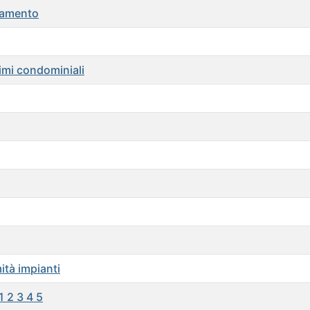
egamento
simi condominiali
ità impianti
 2 3 4 5