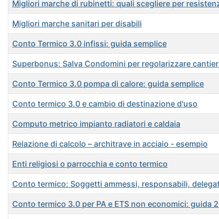
Migliori marche di rubinetti: quali scegliere per resisten
Migliori marche sanitari per disabili
Conto Termico 3.0 infissi: guida semplice
Superbonus: Salva Condomini per regolarizzare cantieri
Conto Termico 3.0 pompa di calore: guida semplice
Conto termico 3.0 e cambio di destinazione d'uso
Computo metrico impianto radiatori e caldaia
Relazione di calcolo – architrave in acciaio - esempio
Enti religiosi o parrocchia e conto termico
Conto termico: Soggetti ammessi, responsabili, delegat
Conto termico 3.0 per PA e ETS non economici: guida 