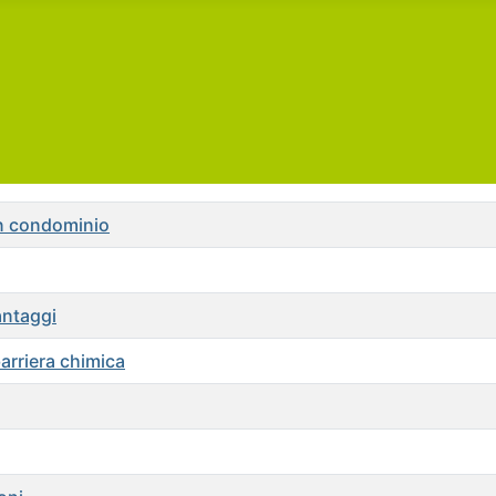
in condominio
antaggi
barriera chimica