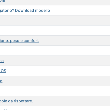
oni
bligatorio? Download modello
zione, peso e comfort
ca
e OS
io
le da rispettare.