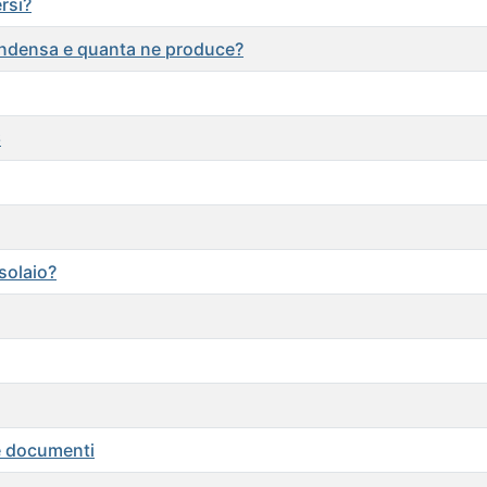
rsi?
condensa e quanta ne produce?
6
solaio?
 e documenti