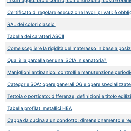
Insufflaggio: pro e contro, come funziona, costi e opini
Certificato di regolare esecuzione lavori privati: è ob
RAL dei colori classici
Tabella dei caratteri ASCII
Come scegliere la rigidità del materasso in base a posi
Qual è la parcella per una SCIA in sanatoria?
Maniglioni antipanico: controlli e manutenzione periodi
Categorie SOA: opere generali OG e opere specializzat
Tettoia o porticato: differenze, definizioni e titolo ediliz
Tabella profilati metallici HEA
Cappa da cucina a un condotto: dimensionamento e rego