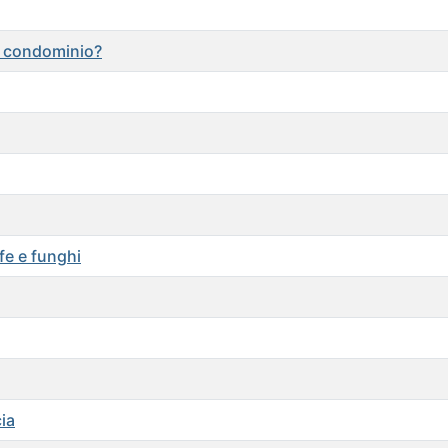
in condominio?
ffe e funghi
ia