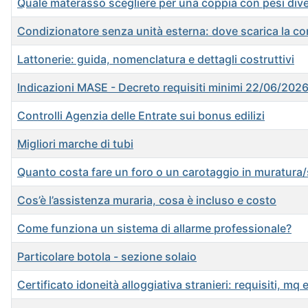
Quale materasso scegliere per una coppia con pesi dive
Condizionatore senza unità esterna: dove scarica la 
Lattonerie: guida, nomenclatura e dettagli costruttivi
Indicazioni MASE - Decreto requisiti minimi 22/06/202
Controlli Agenzia delle Entrate sui bonus edilizi
Migliori marche di tubi
Quanto costa fare un foro o un carotaggio in muratura/
Cos’è l’assistenza muraria, cosa è incluso e costo
Come funziona un sistema di allarme professionale?
Particolare botola - sezione solaio
Certificato idoneità alloggiativa stranieri: requisiti, mq