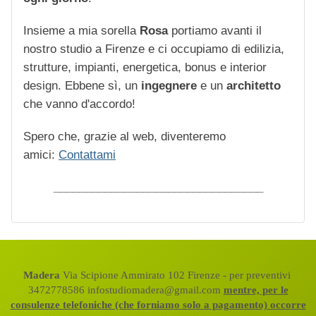
Insieme a mia sorella
Rosa
portiamo avanti il
nostro studio a Firenze e ci occupiamo di edilizia,
strutture, impianti, energetica, bonus e interior
design. Ebbene sì, un
ingegnere
e un
architetto
che vanno d'accordo!
Spero che, grazie al web, diventeremo
amici:
Contattami
_________________________________
Madera
Via Scipione Ammirato 102 Firenze - per preventivi
3472778586 infostudiomadera@gmail.com
mentre, per le
consulenze telefoniche (che forniamo solo a pagamento) occorre