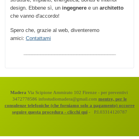
design. Ebbene sì, un
ingegnere
e un
architetto
che vanno d'accordo!
Spero che, grazie al web, diventeremo
amici:
Contattami
_________________________________
Madera
Via Scipione Ammirato 102 Firenze - per preventivi
3472778586 infostudiomadera@gmail.com
mentre, per le
consulenze telefoniche (che forniamo solo a pagamento) occorre
seguire questa procedura - clicchi qui
- P.I.03314120787