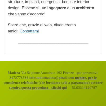
strutture, impianti, energetica, bonus e interior
design. Ebbene sì, un
ingegnere
e un
architetto
che vanno d'accordo!
Spero che, grazie al web, diventeremo
amici:
Contattami
_________________________________
Madera
Via Scipione Ammirato 102 Firenze - per preventivi
3472778586 infostudiomadera@gmail.com
mentre, per le
consulenze telefoniche (che forniamo solo a pagamento) occorre
seguire questa procedura - clicchi qui
- P.I.03314120787