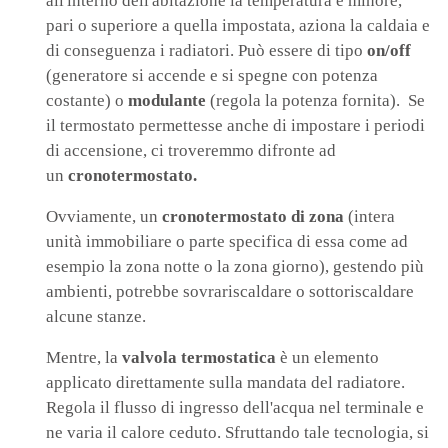
all'interno dell'abitazione la temperatura è minore,
pari o superiore a quella impostata, aziona la caldaia e
di conseguenza i radiatori. Può essere di tipo
on/off
(generatore si accende e si spegne con potenza
costante) o
modulante
(regola la potenza fornita). Se
il termostato permettesse anche di impostare i periodi
di accensione, ci troveremmo difronte ad
un
cronotermostato.
Ovviamente, un
cronotermostato di zona
(intera
unità immobiliare o parte specifica di essa come ad
esempio la zona notte o la zona giorno), gestendo più
ambienti, potrebbe sovrariscaldare o sottoriscaldare
alcune stanze.
Mentre, la
valvola termostatica
è un elemento
applicato direttamente sulla mandata del radiatore.
Regola il flusso di ingresso dell'acqua nel terminale e
ne varia il calore ceduto. Sfruttando tale tecnologia, si