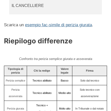
IL CANCELLIERE
Scarica un
esempio fac-simile di perizia giurata
.
Riepilogo differenze
Confronto tra perizia semplice giurata e asseverata
Tipologia di
Valore
Chi la redige
Firma
perizia
legale
Perizia semplice
Tecnico abilitato
Basso
Solo dal tecnico
Perizia
Solo tecnico con
Tecnico abilitato
Medio-alto
asseverata
asseverazione
Tecnico +
Perizia giurata
Molto alto
In Tribunale o dal notaio