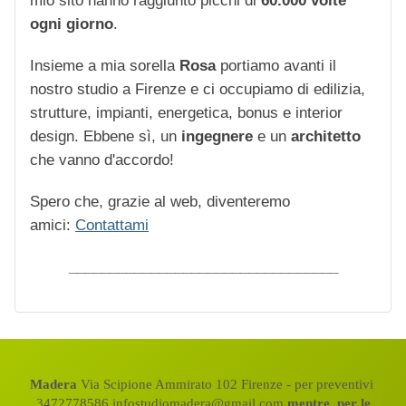
mio sito hanno raggiunto picchi di
60.000 volte
ogni giorno
.
Insieme a mia sorella
Rosa
portiamo avanti il
nostro studio a Firenze e ci occupiamo di edilizia,
strutture, impianti, energetica, bonus e interior
design. Ebbene sì, un
ingegnere
e un
architetto
che vanno d'accordo!
Spero che, grazie al web, diventeremo
amici:
Contattami
_________________________________
Madera
Via Scipione Ammirato 102 Firenze - per preventivi
3472778586 infostudiomadera@gmail.com
mentre, per le