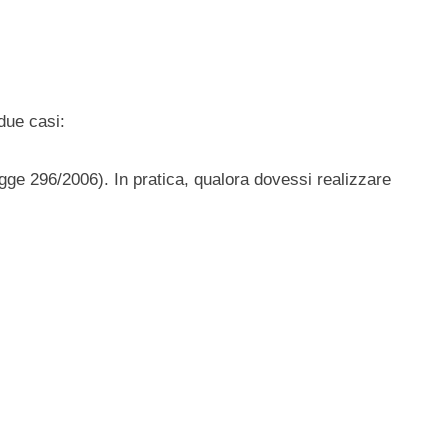
due casi:
ge 296/2006). In pratica, qualora dovessi realizzare