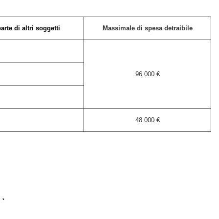
arte di altri soggetti
Massimale di spesa detraibile
96.000 €
48.000 €