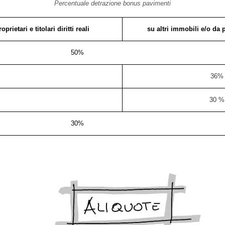
Percentuale detrazione bonus pavimenti
rietari e titolari diritti reali
su altri immobili e/o da p
50%
36%
30 %
30%