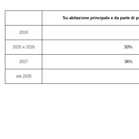
Su abitazione principale e da parte di prop
2024
2025 e 2026
50%
2027
36%
dal 2028