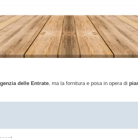
genzia delle Entrate
, ma la fornitura e posa in opera di
pia