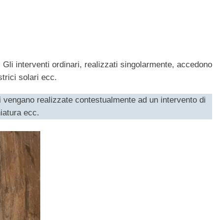
. Gli interventi ordinari, realizzati singolarmente, accedono
rici solari ecc.
cui vengano realizzate contestualmente ad un intervento di
iatura ecc.