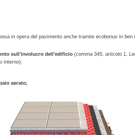
 e posa in opera del pavimento anche tramite ecobonus
in ben 
ento sull'involucro dell'edificio
(comma 345, articolo 1, Leg
 interno):
paio aerato;