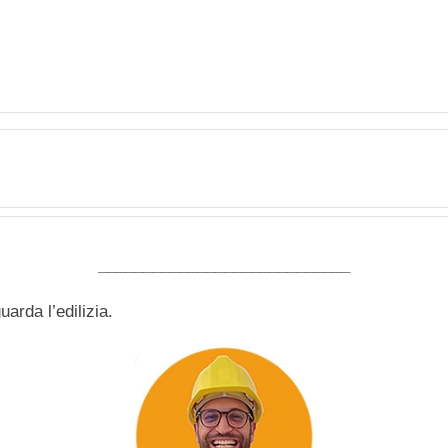
____________________________
arda l’edilizia.