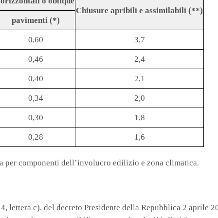
orizzontali o oblique
Chiusure apribili e assimilabili (**)
pavimenti (*)
0,60
3,7
0,46
2,4
0,40
2,1
0,34
2,0
0,30
1,8
0,28
1,6
a per componenti dell’involucro edilizio e zona climatica.
 lettera c), del decreto Presidente della Repubblica 2 aprile 20