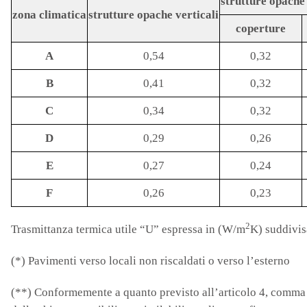
strutture opache 
zona climatica
strutture opache verticali
coperture
A
0,54
0,32
B
0,41
0,32
C
0,34
0,32
D
0,29
0,26
E
0,27
0,24
F
0,26
0,23
2
Trasmittanza termica utile “U” espressa in (W/m
K) suddivis
(*) Pavimenti verso locali non riscaldati o verso l’esterno
(**) Conformemente a quanto previsto all’articolo 4, comma 4,