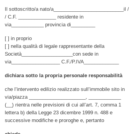
Il sottoscritto/a nato/a__________________________il /
/ C.F. ______________ residente in
via____________ provincia di_________
[ ] in proprio
[ ] nella qualità di legale rappresentante della
Società___________________con sede in
via__________________ C.F./P.IVA_____________
dichiara sotto la propria personale responsabilità
che l’intervento edilizio realizzato sull’immobile sito in
via/piazza _____________________, ____________
(__) rientra nelle previsioni di cui all’art. 7, comma 1
lettera b) della Legge 23 dicembre 1999 n. 488 e
successive modifiche e proroghe e, pertanto