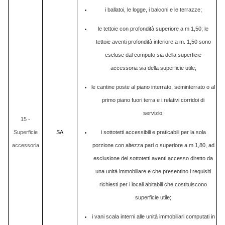
i ballatoi, le logge, i balconi e le terrazze;
le tettoie con profondità superiore a m 1,50; le
tettoie aventi profondità inferiore a m. 1,50 sono
escluse dal computo sia della superficie
accessoria sia della superficie utile;
le cantine poste al piano interrato, seminterrato o al
primo piano fuori terra e i relativi corridoi di
servizio;
15 -
Superficie
SA
i sottotetti accessibili e praticabili per la sola
accessoria
porzione con altezza pari o superiore a m 1,80, ad
esclusione dei sottotetti aventi accesso diretto da
una unità immobiliare e che presentino i requisiti
richiesti per i locali abitabili che costituiscono
superficie utile;
i vani scala interni alle unità immobiliari computati in