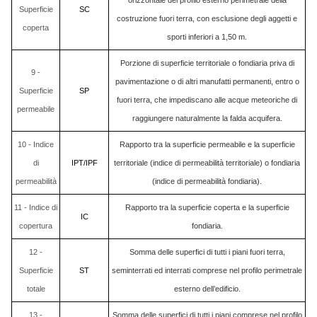
orizzontale del profilo esterno perimetrale della
Superficie
SC
costruzione fuori terra, con esclusione degli aggetti e
coperta
sporti inferiori a 1,50 m.
Porzione di superficie territoriale o fondiaria priva di
9 -
pavimentazione o di altri manufatti permanenti, entro o
Superficie
SP
fuori terra, che impediscano alle acque meteoriche di
permeabile
raggiungere naturalmente la falda acquifera.
10 - Indice
Rapporto tra la superficie permeabile e la superficie
di
IPT/IPF
territoriale (indice di permeabilità territoriale) o fondiaria
permeabilità
(indice di permeabilità fondiaria).
11 - Indice di
Rapporto tra la superficie coperta e la superficie
IC
copertura
fondiaria.
12 -
Somma delle superfici di tutti i piani fuori terra,
Superficie
ST
seminterrati ed interrati comprese nel profilo perimetrale
totale
esterno dell’edificio.
13 -
Somma delle superfici di tutti i piani comprese nel profilo