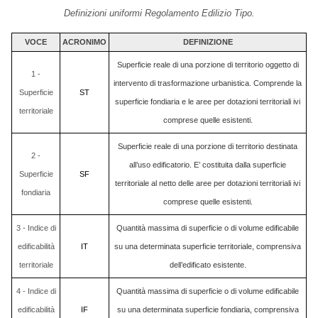
Definizioni uniformi Regolamento Edilizio Tipo.
VOCE
ACRONIMO
DEFINIZIONE
Superficie reale di una porzione di territorio oggetto di
1 -
intervento di trasformazione urbanistica. Comprende la
Superficie
ST
superficie fondiaria e le aree per dotazioni territoriali ivi
territoriale
comprese quelle esistenti.
Superficie reale di una porzione di territorio destinata
2 -
all’uso edificatorio. E’ costituita dalla superficie
Superficie
SF
territoriale al netto delle aree per dotazioni territoriali ivi
fondiaria
comprese quelle esistenti.
3 - Indice di
Quantità massima di superficie o di volume edificabile
edificabilità
IT
su una determinata superficie territoriale, comprensiva
territoriale
dell’edificato esistente.
4 - Indice di
Quantità massima di superficie o di volume edificabile
edificabilità
IF
su una determinata superficie fondiaria, comprensiva