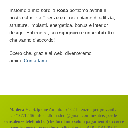
Insieme a mia sorella
Rosa
portiamo avanti il
nostro studio a Firenze e ci occupiamo di edilizia,
strutture, impianti, energetica, bonus e interior
design. Ebbene sì, un
ingegnere
e un
architetto
che vanno d'accordo!
Spero che, grazie al web, diventeremo
amici:
Contattami
_________________________________
Madera
Via Scipione Ammirato 102 Firenze - per preventivi
3472778586 infostudiomadera@gmail.com
mentre, per le
consulenze telefoniche (che forniamo solo a pagamento) occorre
seguire questa procedura - clicchi qui
- P.I.03314120787