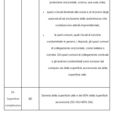
proiezione orizzontale, a terra, una sola volta;
spazi o locali destinati alla sosta e al ricovero degli
autoveicoli ad esclusione delle autorimesse che
costituiscono attività imprenditoriale;
le parti comuni, quali i locali di servizio
condominiale in genere, i depositi, gli spazi comuni
di collegamento orizzontale, come ballatoi o
corridoi. Gli spazi comuni di collegamento verticale
e gli androni condominiali sono escluse dal
computo sia della superficie accessoria sia della
superficie utile.
16-
Somma della superficie utile e del 60% della superficie
Superficie
SC
accessoria (SC=SU+60% SA).
complessiva