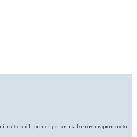
enti molto umidi, occorre posare una
barriera vapore
contro