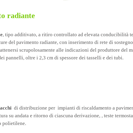
to radiante
te
, tipo additivato, a ritiro controllato ad elevata conducibilit
ture del pavimento radiante, con inserimento di rete di sostegn
te, attenersi scrupolosamente alle indicazioni del produttore de
ei pannelli, oltre i 2,3 cm di spessore dei tasselli e dei tubi.
acchi
di distribuzione per impianti di riscaldamento a pavimen
ratura su andata e ritorno di ciascuna derivazione, , teste termo
o polietilene.