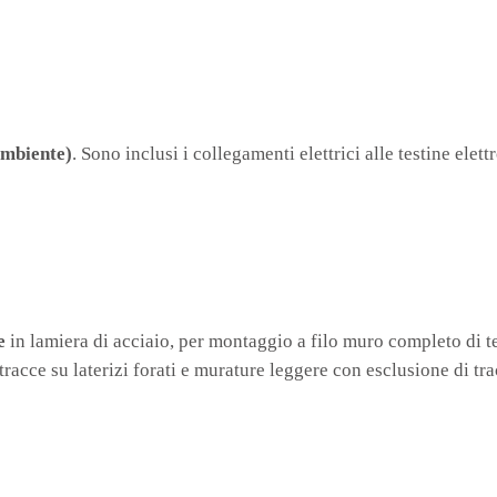
ambiente)
. Sono inclusi i collegamenti elettrici alle testine elet
e
in lamiera di acciaio, per montaggio a filo muro completo di t
racce su laterizi forati e murature leggere con esclusione di trac