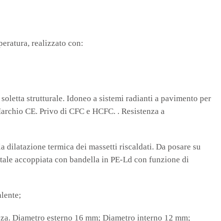
eratura, realizzato con:
oletta strutturale. Idoneo a sistemi radianti a pavimento per
rchio CE. Privo di CFC e HCFC. . Resistenza a
 dilatazione termica dei massetti riscaldati. Da posare su
rontale accoppiata con bandella in PE-Ld con funzione di
alente;
hezza. Diametro esterno 16 mm; Diametro interno 12 mm;