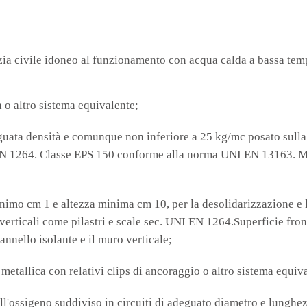
ia civile idoneo al funzionamento con acqua calda a bassa temp
a
o altro sistema equivalente;
uata densità e comunque non inferiore a 25 kg/mc posato sulla s
N 1264. Classe EPS 150 conforme alla norma UNI EN 13163. Ma
imo cm 1 e altezza minima cm 10, per la desolidarizzazione e la
etti verticali come pilastri e scale sec. UNI EN 1264.Superficie f
 pannello isolante e il muro verticale;
 metallica con relativi clips di ancoraggio o altro sistema equiv
all'ossigeno suddiviso in circuiti di adeguato diametro e lung