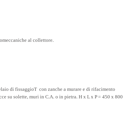
tromeccaniche al collettore.
elaio di fissaggioT con zanche a murare e di rifacimento
ce su solette, muri in C.A. o in pietra. H x L x P = 450 x 800