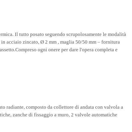
à termica. Il tutto posato seguendo scrupolosamente le modalità
o in acciaio zincato, Ø 2 mm , maglia 50/50 mm – fornitura
l massetto.Compreso ogni onere per dare l'opera completa e
to radiante, composto da collettore di andata con valvola a
statiche, zanche di fissaggio a muro, 2 valvole automatiche