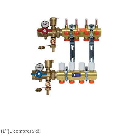
a
(1”)
,
, compresa di: