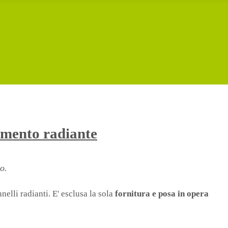
imento radiante
o.
elli radianti. E' esclusa la sola
fornitura e posa in opera