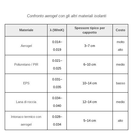
Confronto aerogel con gli altri materiali isolanti
Spessore tipico per
Materiale
λ (W/mK)
Costo
cappotto
0.014–
molto
Aerogel
3–7 cm
0.019
alto
0.021–
Poliuretano / PIR
6–10 cm
medio
0.025
0.031–
EPS
10–14 cm
basso
0.035
0.034–
Lana di roccia
12–14 cm
medio
0.040
Intonaco termico con
0.028–
5–14 cm
alto
aerogel
0.034