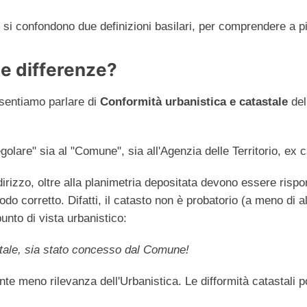
o si confondono due definizioni basilari, per comprendere a p
le differenze?
 sentiamo parlare di
Conformità urbanistica e catastale
del
olare" sia al "Comune", sia all'Agenzia delle Territorio, ex c
dirizzo, oltre alla planimetria depositata devono essere rispond
odo corretto. Difatti, il catasto non è probatorio (a meno di a
punto di vista urbanistico:
stale, sia stato concesso dal Comune!
ente meno rilevanza dell'Urbanistica. Le difformità catastal