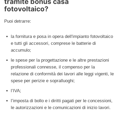
tramite bonus casa
fotovoltaico?
Puoi detrarre:
la fornitura e posa in opera dell'impianto fotovoltaico
e tutti gli accessori, comprese le batterie di
accumulo;
le spese per la progettazione e le altre prestazioni
professionali connesse, il compenso per la
relazione di conformità dei lavori alle leggi vigenti, le
spese per perizie e sopralluoghi;
l’IVA;
l’imposta di bollo e i diritti pagati per le concessioni,
le autorizzazioni e le comunicazioni di inizio lavori.