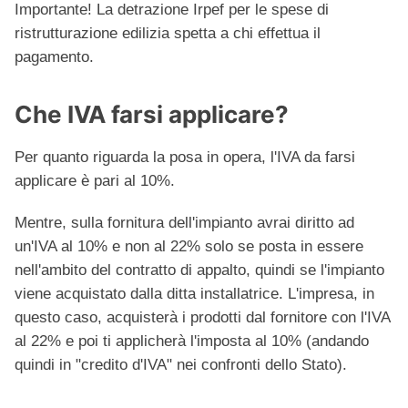
Importante! La detrazione Irpef per le spese di
ristrutturazione edilizia spetta a chi effettua il
pagamento.
Che IVA farsi applicare?
Per quanto riguarda la posa in opera, l'IVA da farsi
applicare è pari al 10%.
Mentre, sulla fornitura dell'impianto avrai diritto ad
un'IVA al 10% e non al 22% solo se posta in essere
nell'ambito del contratto di appalto, quindi se l'impianto
viene acquistato dalla ditta installatrice. L'impresa, in
questo caso, acquisterà i prodotti dal fornitore con l'IVA
al 22% e poi ti applicherà l'imposta al 10% (andando
quindi in "credito d'IVA" nei confronti dello Stato).