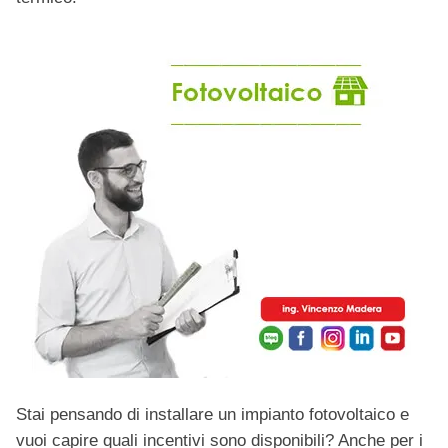
Stai pensando di installare un impianto fotovoltaico e
vuoi capire quali incentivi sono disponibili? Anche per i