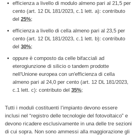
efficienza a livello di modulo almeno pari al 21,5 per
cento (art. 12 DL 181/2023, c.1 lett. a): contributo
del
25%
;
efficienza a livello di cella almeno pari al 23,5 per
cento (art. 12 DL 181/2023, c.1 lett. b): contributo
del
30%
;
oppure è composto da celle bifacciali ad
eterogiunzione di silicio o tandem prodotte
nell'Unione europea con un'efficienza di cella
almeno pari al 24,0 per cento (art. 12 DL 181/2023,
c.1 lett. c): contributo del
35%
;
Tutti i moduli costituenti l’impianto devono essere
inclusi nel “registro delle tecnologie del fotovoltaico” e
devono ricadere esclusivamente in una delle tre sezioni
di cui sopra. Non sono ammessi alla maggiorazione gli