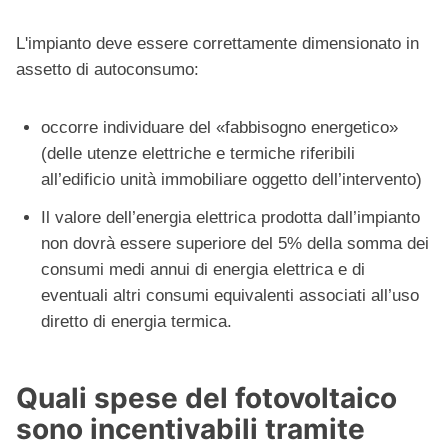
L'impianto deve essere correttamente dimensionato in
assetto di autoconsumo:
occorre individuare del «fabbisogno energetico»
(delle utenze elettriche e termiche riferibili
all’edificio unità immobiliare oggetto dell’intervento)
Il valore dell’energia elettrica prodotta dall’impianto
non dovrà essere superiore del 5% della somma dei
consumi medi annui di energia elettrica e di
eventuali altri consumi equivalenti associati all’uso
diretto di energia termica.
Quali spese del fotovoltaico
sono incentivabili tramite