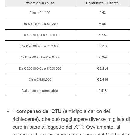
Valore della causa
Contributo unificato
Fino a € 1.100
€ 43
Da € 1.100,01 a € 5.200
€ 98
Da € 5.200,01 a € 26.000
€ 237
Da € 26.000,01 a € 52.000
€ 518
Da € 52.000,01 a € 260.000
€ 759
Da € 260.000,01 a € 520.000
€ 1.214
Oltre € 520.000
€ 1.686
Valore non determinabile
€ 518
il
compenso del CTU
(anticipo a carico del
richiedente), che può raggiungere diverse migliaia di
euro in base all'oggetto dell'ATP. Ovviamente, al
termine delle operazioni, il compenso del CTU potrà