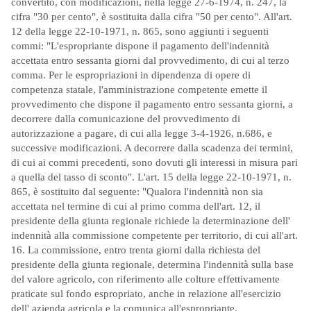
convertito, con modificazioni, nella legge 27-6-1974, n. 247, la
cifra "30 per cento", è sostituita dalla cifra "50 per cento". All'art.
12 della legge 22-10-1971, n. 865, sono aggiunti i seguenti
commi: "L'espropriante dispone il pagamento dell'indennità
accettata entro sessanta giorni dal provvedimento, di cui al terzo
comma. Per le espropriazioni in dipendenza di opere di
competenza statale, l'amministrazione competente emette il
provvedimento che dispone il pagamento entro sessanta giorni, a
decorrere dalla comunicazione del provvedimento di
autorizzazione a pagare, di cui alla legge 3-4-1926, n.686, e
successive modificazioni. A decorrere dalla scadenza dei termini,
di cui ai commi precedenti, sono dovuti gli interessi in misura pari
a quella del tasso di sconto". L'art. 15 della legge 22-10-1971, n.
865, è sostituito dal seguente: "Qualora l'indennità non sia
accettata nel termine di cui al primo comma dell'art. 12, il
presidente della giunta regionale richiede la determinazione dell'
indennità alla commissione competente per territorio, di cui all'art.
16. La commissione, entro trenta giorni dalla richiesta del
presidente della giunta regionale, determina l'indennità sulla base
del valore agricolo, con riferimento alle colture effettivamente
praticate sul fondo espropriato, anche in relazione all'esercizio
dell' azienda agricola e la comunica all'espropriante.