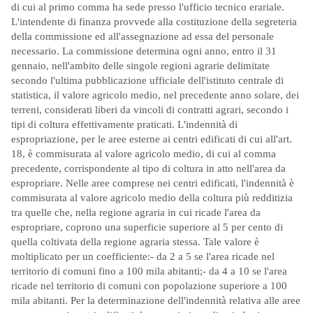
di cui al primo comma ha sede presso l'ufficio tecnico erariale.
L'intendente di finanza provvede alla costituzione della segreteria
della commissione ed all'assegnazione ad essa del personale
necessario. La commissione determina ogni anno, entro il 31
gennaio, nell'ambito delle singole regioni agrarie delimitate
secondo l'ultima pubblicazione ufficiale dell'istituto centrale di
statistica, il valore agricolo medio, nel precedente anno solare, dei
terreni, considerati liberi da vincoli di contratti agrari, secondo i
tipi di coltura effettivamente praticati. L'indennità di
espropriazione, per le aree esterne ai centri edificati di cui all'art.
18, è commisurata al valore agricolo medio, di cui al comma
precedente, corrispondente al tipo di coltura in atto nell'area da
espropriare. Nelle aree comprese nei centri edificati, l'indennità è
commisurata al valore agricolo medio della coltura più redditizia
tra quelle che, nella regione agraria in cui ricade l'area da
espropriare, coprono una superficie superiore al 5 per cento di
quella coltivata della regione agraria stessa. Tale valore è
moltiplicato per un coefficiente:- da 2 a 5 se l'area ricade nel
territorio di comuni fino a 100 mila abitanti;- da 4 a 10 se l'area
ricade nel territorio di comuni con popolazione superiore a 100
mila abitanti. Per la determinazione dell'indennità relativa alle aree