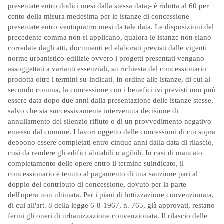
presentate entro dodici mesi dalla stessa data;- è ridotta al 60 per
cento della misura medesima per le istanze di concessione
presentate entro ventiquattro mesi da tale data. Le disposizioni del
precedente comma non si applicano, qualora le istanze non siano
corredate dagli atti, documenti ed elaborati previsti dalle vigenti
norme urbanistico-edilizie ovvero i progetti presentati vengano
assoggettati a varianti essenziali, su richiesta del concessionario
prodotta oltre i termini su-indicati. In ordine alle istanze, di cui al
secondo comma, la concessione con i benefici ivi previsti non può
essere data dopo due anni dalla presentazione delle istanze stesse,
salvo che sia successivamente intervenuta decisione di
annullamento del silenzio rifiuto o di un provvedimento negativo
emesso dal comune. I lavori oggetto delle concessioni di cui sopra
debbono essere completati entro cinque anni dalla data di rilascio,
così da rendere gli edifici abitabili o agibili. In casi di mancato
completamento delle opere entro il termine suindicato, il
concessionario è tenuto al pagamento di una sanzione pari al
doppio del contributo di concessione, dovuto per la parte
dell'opera non ultimata. Per i piani di lottizzazione convenzionata,
di cui all'art. 8 della legge 6-8-1967, n. 765, già approvati, restano
fermi gli oneri di urbanizzazione convenzionata. Il rilascio delle