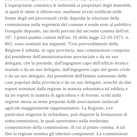
L'espropriante comunica le indennità ai proprietari degli immobili,
ai quali le stime si riferiscono, mediante avvisi notificati nelle
forme degli atti processuali civili; deposita la relazione della
commissione nella segreteria del comune e rende noto al pubblico
l'eseguito deposito, nei modi previsti dal secondo comma dell'art.
10". I primi quattro commi dell'art. 16 della legge 22-10-1971, n.
865, sono sostituiti dai seguenti: "Con provvedimento della
Regione è istituita, in ogni provincia, una commissione composta
dal presidente dell'amministrazione provinciale o da un suo
delegato, che la presiede, dall'ingegnere capo dell'ufficio tecnico
erariale o da un suo delegato, dall'ingegnere capo del genio civile
o da un suo delegato, dal presidente dell'Istituto autonomo delle
case popolari della provincia o da un suo delegato, nonché da due
esperti nominati dalla regione in materia urbanistica ed edilizia e
da tre esperti in materia di agricoltura e di foreste, scelti dalla
regione stessa su terne proposte dalle associazioni sindacali
agricole maggiormente rappresentative. La Regione, ove
particolari esigenze lo richiedano, può disporre la formazione di
sottocommissioni, le quali opereranno nella medesima
composizione della commissione, di cui al primo comma. A tal
fine la regione nomina gli ulteriori componenti .La commissione