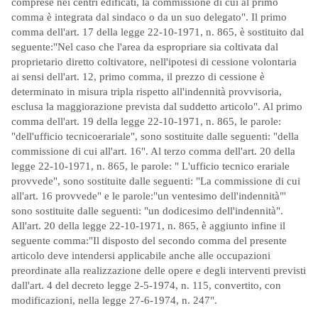
comprese nei centri edificati, la commissione di cui al primo
comma è integrata dal sindaco o da un suo delegato". Il primo
comma dell'art. 17 della legge 22-10-1971, n. 865, è sostituito dal
seguente:"Nel caso che l'area da espropriare sia coltivata dal
proprietario diretto coltivatore, nell'ipotesi di cessione volontaria
ai sensi dell'art. 12, primo comma, il prezzo di cessione è
determinato in misura tripla rispetto all'indennità provvisoria,
esclusa la maggiorazione prevista dal suddetto articolo". Al primo
comma dell'art. 19 della legge 22-10-1971, n. 865, le parole:
"dell'ufficio tecnicoerariale", sono sostituite dalle seguenti: "della
commissione di cui all'art. 16". Al terzo comma dell'art. 20 della
legge 22-10-1971, n. 865, le parole: " L'ufficio tecnico erariale
provvede", sono sostituite dalle seguenti: "La commissione di cui
all'art. 16 provvede" e le parole:"un ventesimo dell'indennità"'
sono sostituite dalle seguenti: "un dodicesimo dell'indennità".
All'art. 20 della legge 22-10-1971, n. 865, è aggiunto infine il
seguente comma:"Il disposto del secondo comma del presente
articolo deve intendersi applicabile anche alle occupazioni
preordinate alla realizzazione delle opere e degli interventi previsti
dall'art. 4 del decreto legge 2-5-1974, n. 115, convertito, con
modificazioni, nella legge 27-6-1974, n. 247".