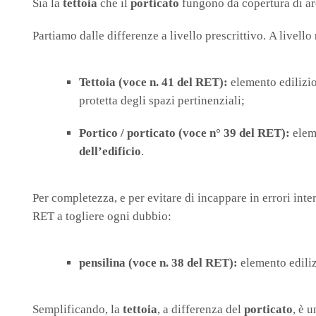
Sia la
tettoia
che il
porticato
fungono da copertura di are
Partiamo dalle differenze a livello prescrittivo. A livello
Tettoia (voce n. 41 del RET):
elemento edilizi
protetta degli spazi pertinenziali;
Portico / porticato (voce n° 39 del RET):
eleme
dell’edificio
.
Per completezza, e per evitare di incappare in errori inte
RET a togliere ogni dubbio:
pensilina (voce n. 38 del RET):
elemento edilizi
Semplificando, la
tettoia
, a differenza del
porticato
, è 