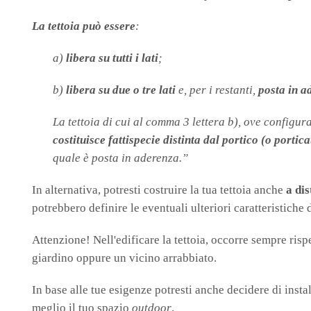
La tettoia può essere
:
a)
libera su tutti i lati
;
b)
libera su due o tre lati
e, per i restanti,
posta in a
La tettoia di cui al comma 3 lettera b), ove configur
costituisce fattispecie distinta dal portico (o portica
quale è posta in aderenza.”
In alternativa, potresti costruire la tua tettoia anche
a di
potrebbero definire le eventuali ulteriori caratteristiche d
Attenzione! Nell'edificare la tettoia, occorre sempre risp
giardino oppure un vicino arrabbiato.
In base alle tue esigenze potresti anche decidere di insta
meglio il tuo spazio
outdoor
.