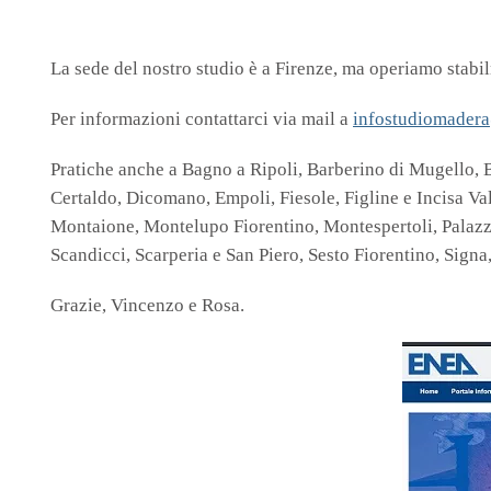
La sede del nostro studio è a Firenze, ma operiamo stabilm
Per informazioni contattarci via mail a
infostudiomader
Pratiche anche a Bagno a Ripoli, Barberino di Mugello, 
Certaldo, Dicomano, Empoli, Fiesole, Figline e Incisa Va
Montaione, Montelupo Fiorentino, Montespertoli, Palazzu
Scandicci, Scarperia e San Piero, Sesto Fiorentino, Signa,
Grazie, Vincenzo e Rosa.