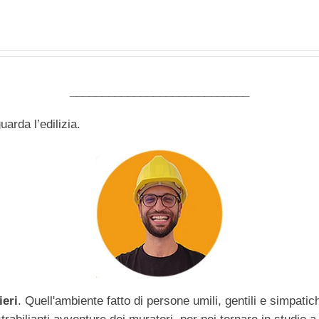
____________________________
arda l’edilizia.
ieri
. Quell'ambiente fatto di persone umili, gentili e simpati