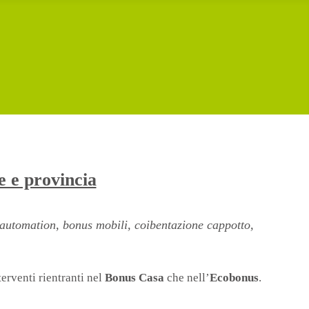
 e provincia
 automation, bonus mobili, coibentazione cappotto,
nterventi rientranti nel
Bonus Casa
che nell’
Ecobonus
.