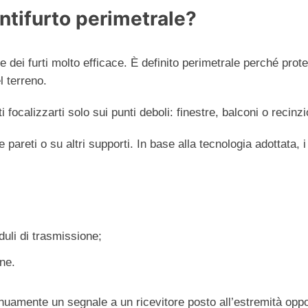
ntifurto perimetrale?
 dei furti molto efficace. È definito perimetrale perché prote
l terreno.
 focalizzarti solo sui punti deboli: finestre, balconi o recinz
pareti o su altri supporti. In base alla tecnologia adottata,
oduli di trasmissione;
one.
uamente un segnale a un ricevitore posto all’estremità oppos