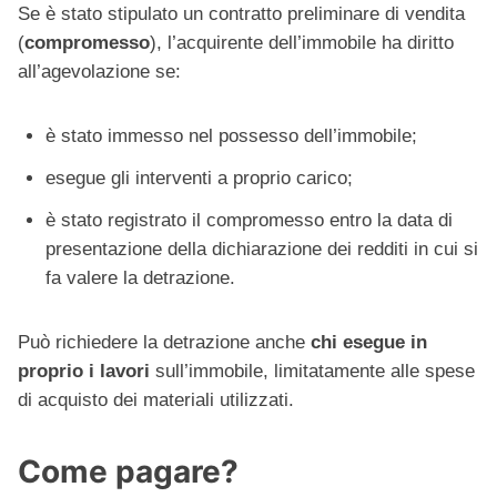
Se è stato stipulato un contratto preliminare di vendita
(
compromesso
), l’acquirente dell’immobile ha diritto
all’agevolazione se:
è stato immesso nel possesso dell’immobile;
esegue gli interventi a proprio carico;
è stato registrato il compromesso entro la data di
presentazione della dichiarazione dei redditi in cui si
fa valere la detrazione.
Può richiedere la detrazione anche
chi esegue in
proprio i lavori
sull’immobile, limitatamente alle spese
di acquisto dei materiali utilizzati.
Come pagare?