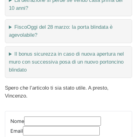
La detrazione si perde se vendo casa prima dei
10 anni?
FiscoOggi del 28 marzo: la porta blindata è
agevolabile?
Il bonus sicurezza in caso di nuova apertura nel
muro con successiva posa di un nuovo portoncino
blindato
Spero che l’articolo ti sia stato utile. A presto,
Vincenzo.
Nome
Email