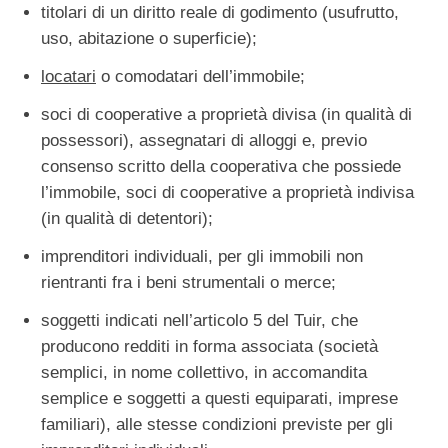
titolari di un diritto reale di godimento (usufrutto,
uso, abitazione o superficie);
locatari
o comodatari dell’immobile;
soci di cooperative a proprietà divisa (in qualità di
possessori), assegnatari di alloggi e, previo
consenso scritto della cooperativa che possiede
l’immobile, soci di cooperative a proprietà indivisa
(in qualità di detentori);
imprenditori individuali, per gli immobili non
rientranti fra i beni strumentali o merce;
soggetti indicati nell’articolo 5 del Tuir, che
producono redditi in forma associata (società
semplici, in nome collettivo, in accomandita
semplice e soggetti a questi equiparati, imprese
familiari), alle stesse condizioni previste per gli