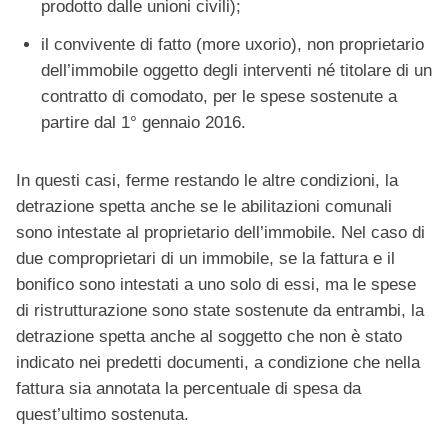
prodotto dalle unioni civili);
il convivente di fatto (more uxorio), non proprietario
dell’immobile oggetto degli interventi né titolare di un
contratto di comodato, per le spese sostenute a
partire dal 1° gennaio 2016.
In questi casi, ferme restando le altre condizioni, la
detrazione spetta anche se le abilitazioni comunali
sono intestate al proprietario dell’immobile. Nel caso di
due comproprietari di un immobile, se la fattura e il
bonifico sono intestati a uno solo di essi, ma le spese
di ristrutturazione sono state sostenute da entrambi, la
detrazione spetta anche al soggetto che non è stato
indicato nei predetti documenti, a condizione che nella
fattura sia annotata la percentuale di spesa da
quest’ultimo sostenuta.