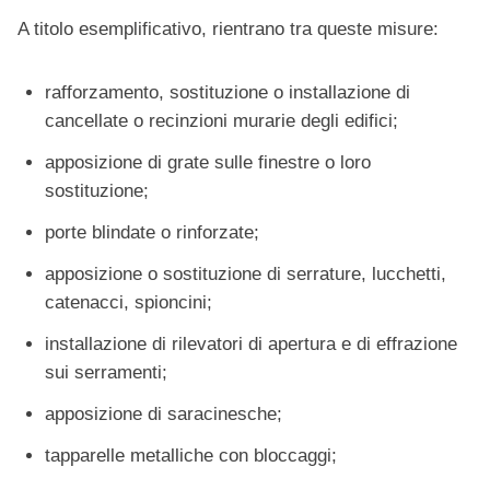
A titolo esemplificativo, rientrano tra queste misure:
rafforzamento, sostituzione o installazione di
cancellate o recinzioni murarie degli edifici;
apposizione di grate sulle finestre o loro
sostituzione;
porte blindate o rinforzate;
apposizione o sostituzione di serrature, lucchetti,
catenacci, spioncini;
installazione di rilevatori di apertura e di effrazione
sui serramenti;
apposizione di saracinesche;
tapparelle metalliche con bloccaggi;