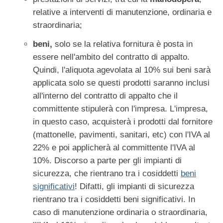
relative a interventi di manutenzione, ordinaria e
straordinaria;
beni,
solo se la relativa fornitura è posta in
essere nell'ambito del contratto di appalto.
Quindi, l'aliquota agevolata al 10% sui beni sarà
applicata solo se questi prodotti saranno inclusi
all'interno del contratto di appalto che il
committente stipulerà con l'impresa. L'impresa,
in questo caso, acquisterà i prodotti dal fornitore
(mattonelle, pavimenti, sanitari, etc) con l'IVA al
22% e poi applicherà al committente l'IVA al
10%. Discorso a parte per gli impianti di
sicurezza, che rientrano tra i cosiddetti
beni
significativi
! Difatti, gli impianti di sicurezza
rientrano tra i cosiddetti beni significativi. In
caso di manutenzione ordinaria o straordinaria,