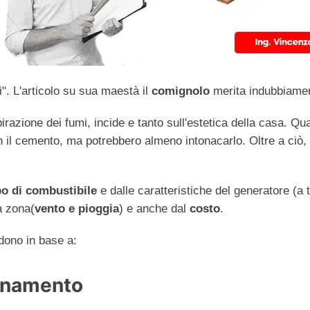
". L'articolo su sua maestà il
comignolo
merita indubbiamen
pirazione dei fumi, incide e tanto sull'estetica della casa. Q
l cemento, ma potrebbero almeno intonacarlo. Oltre a ciò, a v
po di combustibile
e dalle caratteristiche del generatore (a t
a zona(
vento e pioggia
) e anche dal
costo
.
dono in base a:
ionamento