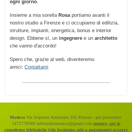
ogni giorno
.
Insieme a mia sorella
Rosa
portiamo avanti il
nostro studio a Firenze e ci occupiamo di edilizia,
strutture, impianti, energetica, bonus e interior
design. Ebbene sì, un
ingegnere
e un
architetto
che vanno d'accordo!
Spero che, grazie al web, diventeremo
amici:
Contattami
_________________________________
Madera
Via Scipione Ammirato 102 Firenze - per preventivi
3472778586 infostudiomadera@gmail.com
mentre, per le
consulenze telefoniche (che forniamo solo a pagamento) occorre