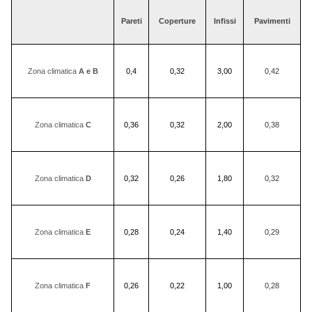
Pareti
Coperture
Infissi
Pavimenti
Zona climatica
A e B
0,4
0,32
3,00
0,42
Zona climatica
C
0,36
0,32
2,00
0,38
Zona climatica
D
0,32
0,26
1,80
0,32
Zona climatica
E
0,28
0,24
1,40
0,29
Zona climatica
F
0,26
0,22
1,00
0,28