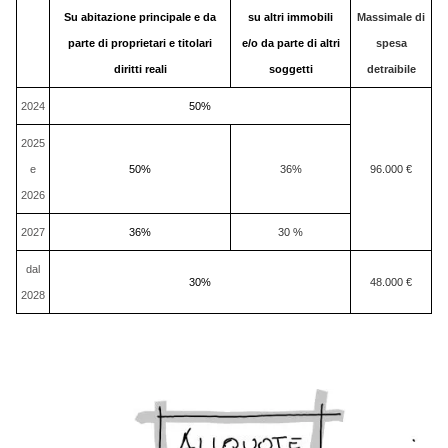
Su abitazione principale e da
su altri immobili
Massimale di
parte di proprietari e titolari
e/o da parte di altri
spesa
diritti reali
soggetti
detraibile
2024
50%
2025
e
50%
36%
96.000 €
2026
2027
36%
30 %
dal
30%
48.000 €
2028