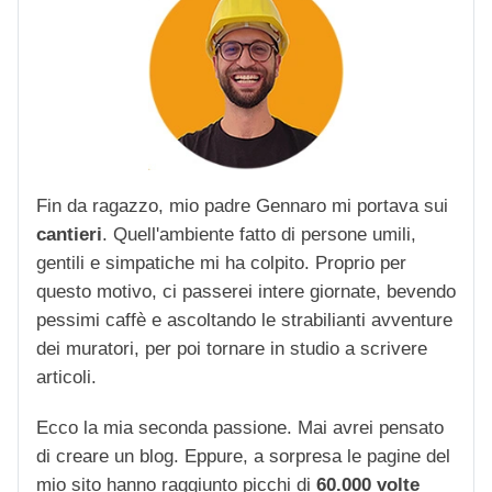
Fin da ragazzo, mio padre Gennaro mi portava sui
cantieri
. Quell'ambiente fatto di persone umili,
gentili e simpatiche mi ha colpito. Proprio per
questo motivo, ci passerei intere giornate, bevendo
pessimi caffè e ascoltando le strabilianti avventure
dei muratori, per poi tornare in studio a scrivere
articoli.
Ecco la mia seconda passione. Mai avrei pensato
di creare un blog. Eppure, a sorpresa le pagine del
mio sito hanno raggiunto picchi di
60.000 volte