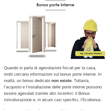
Quando si parla di agevolazioni fiscali per la casa,
molti cercano informazioni sul bonus porte interne. In
realtà, un bonus dedicato
non esiste
. Tuttavia,
l’acquisto e l’installazione delle porte interne possono
essere agevolati tramite altri incentivi: il Bonus
ristrutturazione e, in alcuni casi specifici, l’Ecobonus.