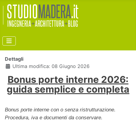
Dettagli
Ultima modifica: 08 Giugno 2026
Bonus porte interne 2026:
guida semplice e completa
Bonus porte interne con o senza ristrutturazione.
Procedura, iva e documenti da conservare.