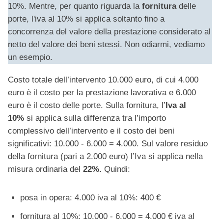
10%. Mentre, per quanto riguarda la
fornitura
delle
porte, l'iva al 10% si applica soltanto fino a
concorrenza del valore della prestazione considerato al
netto del valore dei beni stessi. Non odiarmi, vediamo
un esempio.
Costo totale dell’intervento 10.000 euro, di cui 4.000
euro è il costo per la prestazione lavorativa e 6.000
euro è il costo delle porte. Sulla fornitura, l’
Iva al
10%
si applica sulla differenza tra l’importo
complessivo dell’intervento e il costo dei beni
significativi: 10.000 - 6.000 = 4.000. Sul valore residuo
della fornitura (pari a 2.000 euro) l’Iva si applica nella
misura ordinaria del
22%.
Quindi:
posa in opera: 4.000 iva al 10%: 400 €
fornitura al 10%: 10.000 - 6.000 = 4.000 € iva al