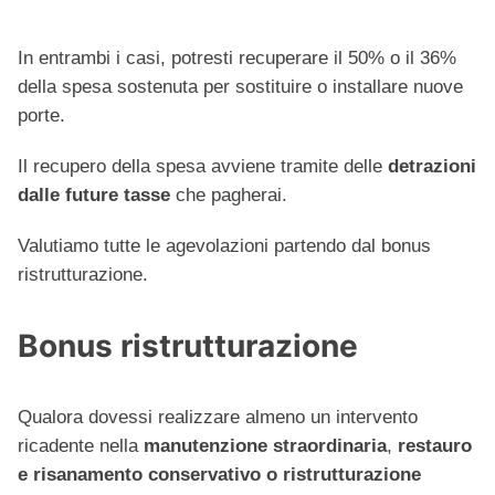
In entrambi i casi, potresti recuperare il 50% o il 36%
della spesa sostenuta per sostituire o installare nuove
porte.
Il recupero della spesa avviene tramite delle
detrazioni
dalle future tasse
che pagherai.
Valutiamo tutte le agevolazioni partendo dal bonus
ristrutturazione.
Bonus ristrutturazione
Qualora dovessi realizzare almeno un intervento
ricadente nella
manutenzione straordinaria
,
restauro
e risanamento conservativo o ristrutturazione