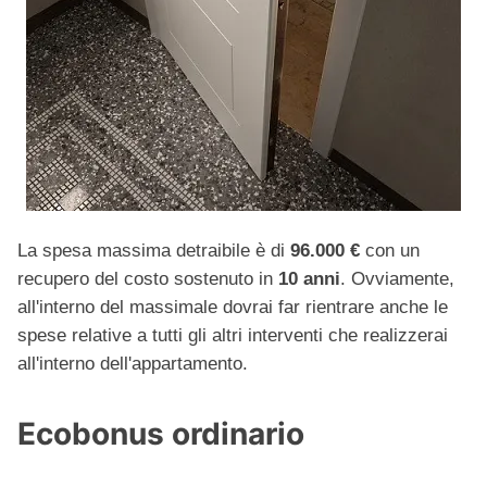
La spesa massima detraibile è di
96.000 €
con un
recupero del costo sostenuto in
10 anni
. Ovviamente,
all'interno del massimale dovrai far rientrare anche le
spese relative a tutti gli altri interventi che realizzerai
all'interno dell'appartamento.
Ecobonus ordinario