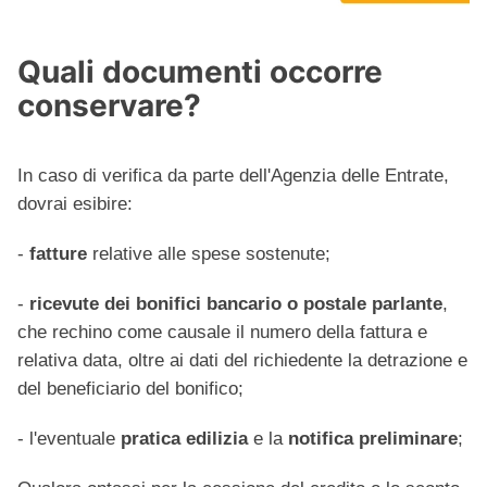
Quali documenti occorre
conservare?
In caso di verifica da parte dell'Agenzia delle Entrate,
dovrai esibire:
-
fatture
relative alle spese sostenute;
-
ricevute dei bonifici bancario o postale
parlante
,
che rechino come causale il numero della fattura e
relativa data, oltre ai dati del richiedente la detrazione e
del beneficiario del bonifico;
- l'eventuale
pratica edilizia
e la
notifica preliminare
;