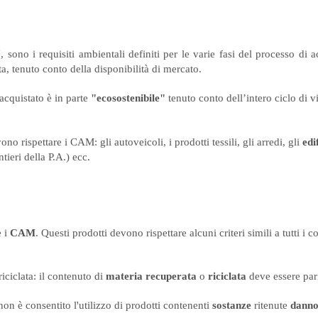
7
, sono i requisiti ambientali definiti per le varie fasi del processo di 
ta, tenuto conto della disponibilità di mercato.
 acquistato è in parte
"ecosostenibile"
tenuto
conto dell’intero ciclo di vi
no rispettare i CAM: gli autoveicoli, i prodotti tessili, gli arredi, gli
edi
tieri della P.A.) ecc.
e i
CAM
. Questi prodotti devono rispettare alcuni criteri simili a tutti i c
iciclata: il contenuto di
materia recuperata
o
riciclata
deve essere par
on è consentito l'utilizzo di prodotti contenenti
sostanze
ritenute
danno