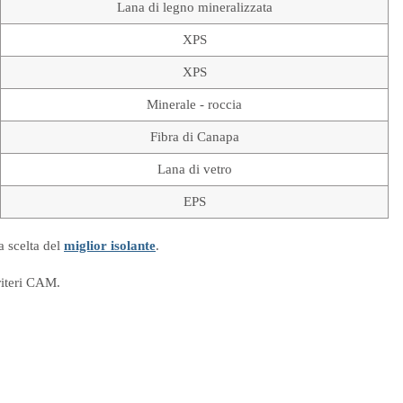
Lana di legno mineralizzata
XPS
XPS
Minerale - roccia
Fibra di Canapa
Lana di vetro
EPS
a scelta del
miglior isolante
.
riteri CAM.