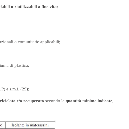
clabili o riutilizzabili a fine vita
;
azionali o comunitarie applicabili;
iuma di plastica;
P) e s.m.i. (29);
riciclato e/o recuperato
secondo le
quantità minime indicate
,