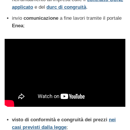
applicato
e del
durc di congruità
.
invio
comunicazione
a fine lavori tramite il portale
Enea
;
visto di conformità e congruità dei prezzi
nei
casi previsti dalla legge
;