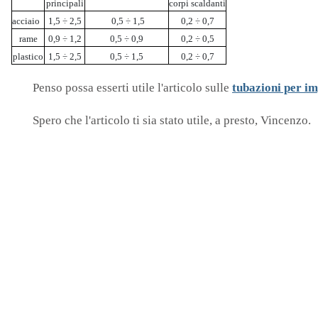
principali
corpi scaldanti
acciaio
1,5 ÷ 2,5
0,5 ÷ 1,5
0,2 ÷ 0,7
rame
0,9 ÷ 1,2
0,5 ÷ 0,9
0,2 ÷ 0,5
plastico
1,5 ÷ 2,5
0,5 ÷ 1,5
0,2 ÷ 0,7
Penso possa esserti utile l'articolo sulle
tubazioni per im
Spero che l'articolo ti sia stato utile, a presto, Vincenzo.