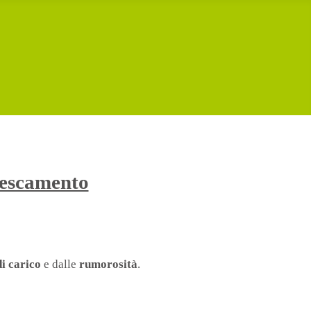
frescamento
di carico
e dalle
rumorosità
.