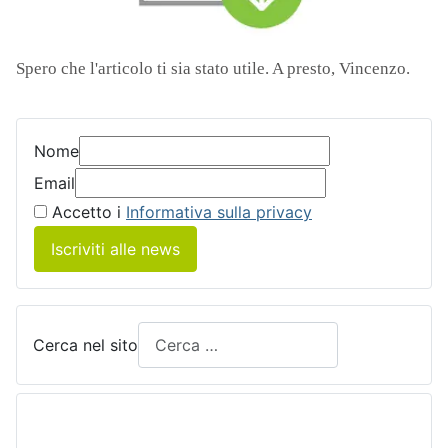
Spero che l'articolo ti sia stato utile. A presto, Vincenzo.
Nome
Email
Accetto i
Informativa sulla privacy
Iscriviti alle news
Cerca nel sito
____________________________