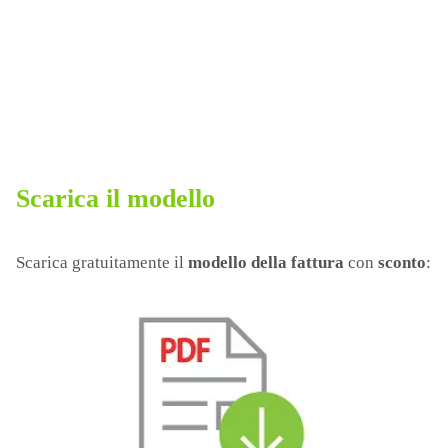
Scarica il modello
Scarica gratuitamente il
modello della fattura
con
sconto
: