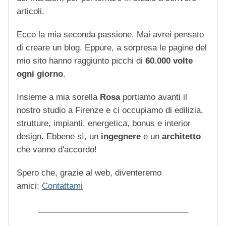
articoli.
Ecco la mia seconda passione. Mai avrei pensato
di creare un blog. Eppure, a sorpresa le pagine del
mio sito hanno raggiunto picchi di
60.000 volte
ogni giorno
.
Insieme a mia sorella
Rosa
portiamo avanti il
nostro studio a Firenze e ci occupiamo di edilizia,
strutture, impianti, energetica, bonus e interior
design. Ebbene sì, un
ingegnere
e un
architetto
che vanno d'accordo!
Spero che, grazie al web, diventeremo
amici:
Contattami
_________________________________