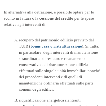
In alternativa alla detrazione, è possibile optare per lo
sconto in fattura o la
cessione del credito
per le spese
relative agli interventi di:
recupero del patrimonio edilizio previsto dal
TUIR (
bonus casa o ristrutturazione
). Si tratta,
in particolare, degli interventi di manutenzione
straordinaria, di restauro e risanamento
conservativo e di ristrutturazione edilizia
effettuati sulle singole unità immobiliari nonché
dei precedenti interventi e di quelli di
manutenzione ordinaria effettuati sulle parti
comuni degli edifici;
riqualificazione energetica rientranti