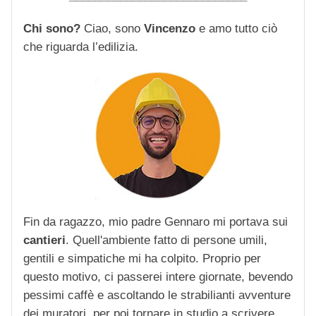
Chi sono?
Ciao, sono
Vincenzo
e amo tutto ciò
che riguarda l’edilizia.
Fin da ragazzo, mio padre Gennaro mi portava sui
cantieri
. Quell'ambiente fatto di persone umili,
gentili e simpatiche mi ha colpito. Proprio per
questo motivo, ci passerei intere giornate, bevendo
pessimi caffè e ascoltando le strabilianti avventure
dei muratori, per poi tornare in studio a scrivere