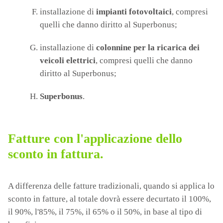
installazione di
impianti fotovoltaici
, compresi
quelli che danno diritto al Superbonus;
installazione di
colonnine per la ricarica dei
veicoli elettrici
, compresi quelli che danno
diritto al Superbonus;
Superbonus
.
Fatture con l'applicazione dello
sconto in fattura.
A differenza delle fatture tradizionali, quando si applica lo
sconto in fatture, al totale dovrà essere decurtato il 100%,
il 90%, l'85%, il 75%, il 65% o il 50%, in base al tipo di