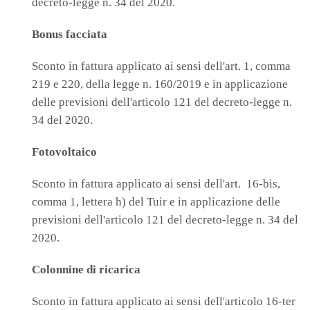
decreto-legge n. 34 del 2020.
Bonus facciata
Sconto in fattura applicato ai sensi dell'art. 1, comma
219 e 220, della legge n. 160/2019 e in applicazione
delle previsioni dell'articolo 121 del decreto-legge n.
34 del 2020.
Fotovoltaico
Sconto in fattura applicato ai sensi dell'art. 16-bis,
comma 1, lettera h) del Tuir e in applicazione delle
previsioni dell'articolo 121 del decreto-legge n. 34 del
2020.
Colonnine di ricarica
Sconto in fattura applicato ai sensi dell'articolo 16-ter