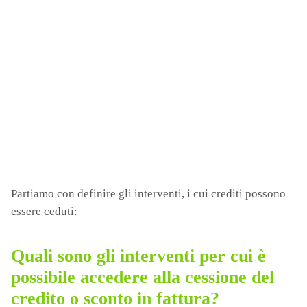
Partiamo con definire gli interventi, i cui crediti possono
essere ceduti:
Quali sono gli interventi per cui è
possibile accedere alla cessione del
credito o sconto in fattura?