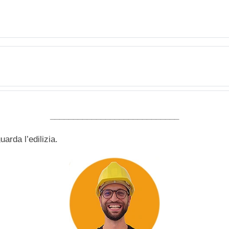
____________________________
arda l’edilizia.