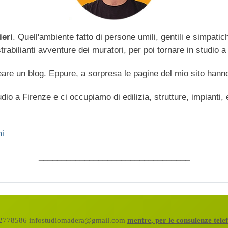
ieri
. Quell'ambiente fatto di persone umili, gentili e simpati
abilianti avventure dei muratori, per poi tornare in studio a 
are un blog. Eppure, a sorpresa le pagine del mio sito hanno
dio a Firenze e ci occupiamo di edilizia, strutture, impianti,
i
_________________________________
472778586 infostudiomadera@gmail.com
mentre, per le consulenze tel