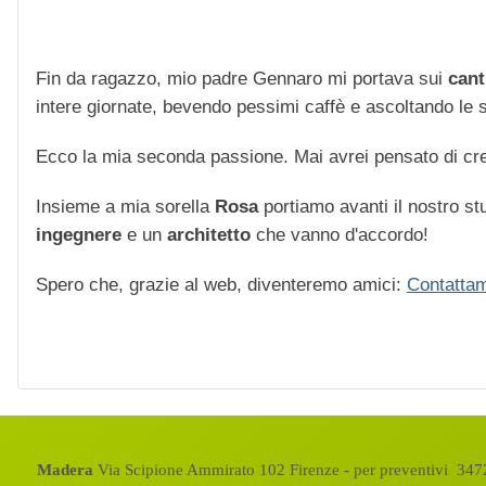
Fin da ragazzo, mio padre Gennaro mi portava sui
cant
intere giornate, bevendo pessimi caffè e ascoltando le str
Ecco la mia seconda passione. Mai avrei pensato di cre
Insieme a mia sorella
Rosa
portiamo avanti il nostro stu
ingegnere
e un
architetto
che vanno d'accordo!
Spero che, grazie al web, diventeremo amici:
Contattam
Madera
Via Scipione Ammirato 102 Firenze - per preventivi 3