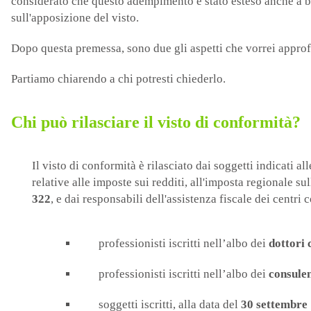
considerato che questo adempimento è stato esteso anche a bo
sull'apposizione del visto.
Dopo questa premessa, sono due gli aspetti che vorrei appro
Partiamo chiarendo a chi potresti chiederlo.
Chi può rilasciare il visto di conformità?
Il visto di conformità è rilasciato dai soggetti indicati all
relative alle imposte sui redditi, all'imposta regionale su
322
, e dai responsabili dell'assistenza fiscale dei centri co
professionisti iscritti nell’albo dei
dottori 
professionisti iscritti nell’albo dei
consulen
soggetti iscritti, alla data del
30 settembre