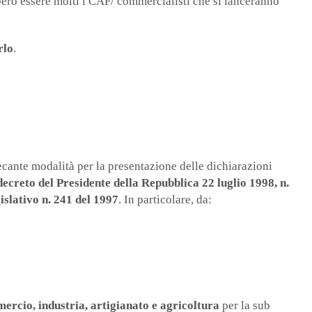
ero essere molti i CAF/ commercialisti che si lanceranno
rlo
.
cante modalità per la presentazione delle dichiarazioni
decreto del Presidente della Repubblica 22 luglio 1998, n.
gislativo n. 241 del 1997
. In particolare, da:
mmercio, industria, artigianato e agricoltura
per la sub