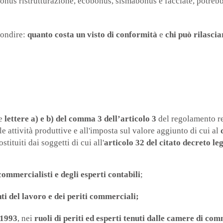
nus ristrutturazione, ecobonus, sismabonus e facciate, potrebb
fondire:
quanto costa un visto di conformità
e
chi può rilascia
e
lettere a) e b) del comma 3 dell’articolo 3
del regolamento re
lle attività produttive e all'imposta sul valore aggiunto di cui al
stituiti dai soggetti di cui all'
articolo 32 del citato decreto le
commercialisti e degli esperti contabili
;
ti del lavoro e dei periti commerciali;
 1993
, nei
ruoli di periti ed esperti tenuti dalle camere di co