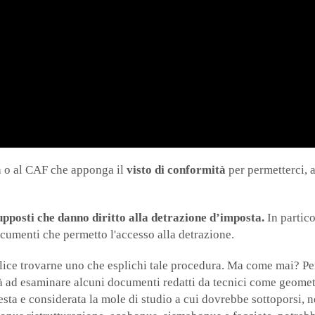
a o al CAF che apponga il
visto di conformità
per permetterci, a
upposti che danno diritto alla detrazione d’imposta.
In partico
ocumenti che permetto l'accesso alla detrazione.
lice trovarne uno che esplichi tale procedura. Ma come mai? Per d
rà ad esaminare alcuni documenti redatti da tecnici come geometri,
esta e considerata la mole di studio a cui dovrebbe sottoporsi, n