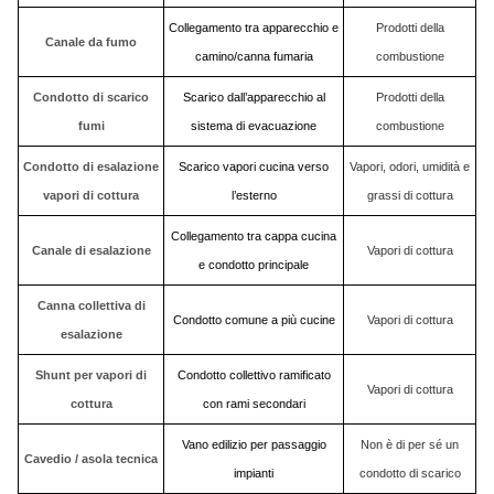
Collegamento tra apparecchio e
Prodotti della
Canale da fumo
camino/canna fumaria
combustione
Condotto di scarico
Scarico dall’apparecchio al
Prodotti della
fumi
sistema di evacuazione
combustione
Condotto di esalazione
Scarico vapori cucina verso
Vapori, odori, umidità e
vapori di cottura
l’esterno
grassi di cottura
Collegamento tra cappa cucina
Canale di esalazione
Vapori di cottura
e condotto principale
Canna collettiva di
Condotto comune a più cucine
Vapori di cottura
esalazione
Shunt per vapori di
Condotto collettivo ramificato
Vapori di cottura
cottura
con rami secondari
Vano edilizio per passaggio
Non è di per sé un
Cavedio / asola tecnica
impianti
condotto di scarico