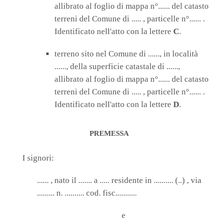
allibrato al foglio di mappa n°...... del catasto
terreni del Comune di ..... , particelle n°...... .
Identificato nell'atto con la lettere
C
.
terreno sito nel Comune di ......, in località
......, della superficie catastale di ......,
allibrato al foglio di mappa n°...... del catasto
terreni del Comune di ..... , particelle n°...... .
Identificato nell'atto con la lettere
D
.
PREMESSA
I signori:
...... , nato il ....... a ..... residente in .......... (..) , via
......... n. .......... cod. fisc...........
e