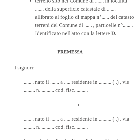
terreno sito nel Comune di ......, in località
......, della superficie catastale di ......,
allibrato al foglio di mappa n°...... del catasto
terreni del Comune di ...... , particelle n°...... .
Identificato nell'atto con la lettere
D
.
PREMESSA
I signori:
...... , nato il ....... a ..... residente in .......... (..) , vis
......... n. .......... cod. fisc...........
e
...... , nato il ....... a ..... residente in .......... (..) , via
......... n. .......... cod. fisc...........