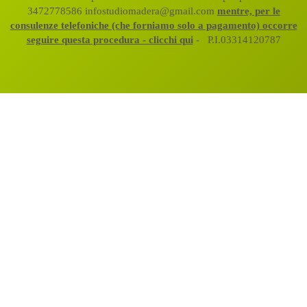
3472778586 infostudiomadera@gmail.com
mentre, per le
consulenze telefoniche (che forniamo solo a pagamento) occorre
seguire questa procedura - clicchi qui
- P.I.03314120787