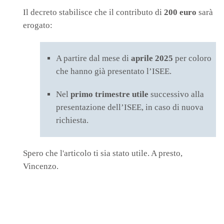
Il decreto stabilisce che il contributo di
200 euro
sarà
erogato:
A partire dal mese di
aprile 2025
per coloro
che hanno già presentato l’ISEE.
Nel
primo trimestre utile
successivo alla
presentazione dell’ISEE, in caso di nuova
richiesta.
Spero che l'articolo ti sia stato utile. A presto,
Vincenzo.