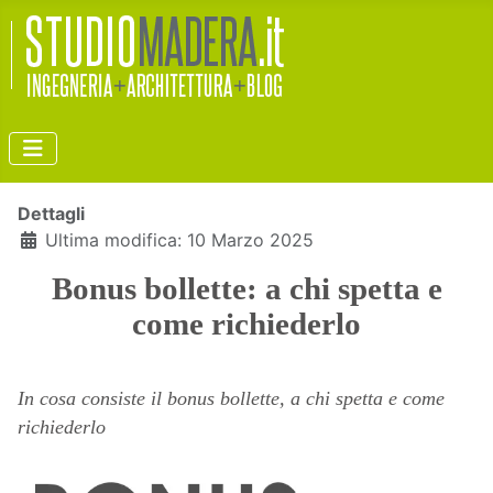
Dettagli
Ultima modifica: 10 Marzo 2025
Bonus bollette: a chi spetta e
come richiederlo
In cosa consiste il bonus bollette, a chi spetta e come
richiederlo