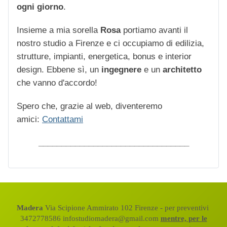
ogni giorno
.
Insieme a mia sorella
Rosa
portiamo avanti il
nostro studio a Firenze e ci occupiamo di edilizia,
strutture, impianti, energetica, bonus e interior
design. Ebbene sì, un
ingegnere
e un
architetto
che vanno d'accordo!
Spero che, grazie al web, diventeremo
amici:
Contattami
_________________________________
Madera
Via Scipione Ammirato 102 Firenze - per preventivi
3472778586 infostudiomadera@gmail.com
mentre, per le