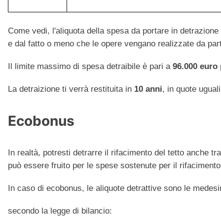
Come vedi, l'aliquota della spesa da portare in detrazione 
e dal fatto o meno che le opere vengano realizzate da parte di
Il limite massimo di spesa detraibile è pari a
96.000 euro
La detraizione ti verrà restituita in
10 anni
, in quote uguali
Ecobonus
In realtà, potresti detrarre il rifacimento del tetto anche t
può essere fruito per le spese sostenute per il rifacimento 
In caso di ecobonus, le aliquote detrattive sono le medes
secondo la legge di bilancio: