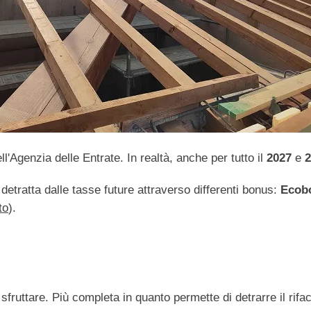
ell'Agenzia delle Entrate. In realtà, anche per tutto il
2027
e
2
detratta dalle tasse future attraverso differenti bonus:
Ecob
to
).
sfruttare. Più completa in quanto permette di detrarre il rifa