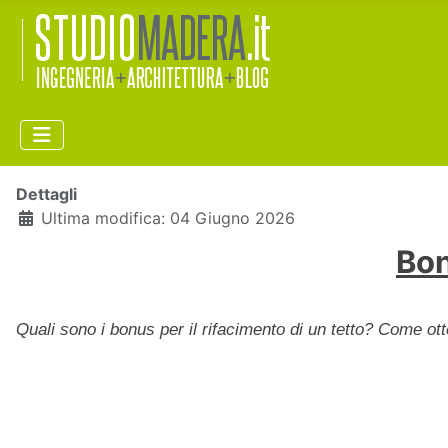
Dettagli
Ultima modifica: 04 Giugno 2026
Bon
Quali sono i bonus per il rifacimento di un tetto? Come ott