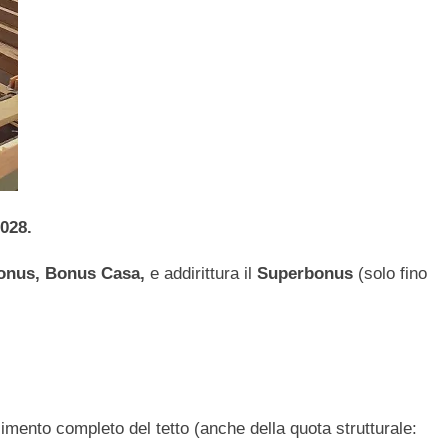
028.
onus, Bonus Casa,
e addirittura il
Superbonus
(solo fino
cimento completo del tetto (anche della quota strutturale: