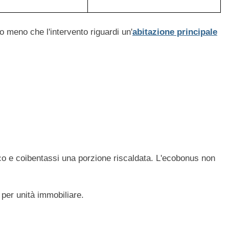
 o meno che l'intervento riguardi un'
abitazione principale
co e coibentassi una porzione riscaldata. L'ecobonus non
per unità immobiliare.