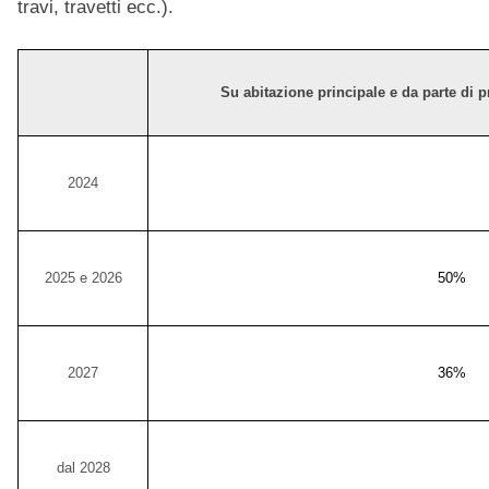
travi, travetti ecc.).
Su abitazione principale e da parte di prop
2024
2025 e 2026
50%
2027
36%
dal 2028