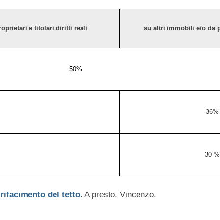
rietari e titolari diritti reali
su altri immobili e/o da p
50%
36%
30 %
 rifacimento del tetto
. A presto, Vincenzo.