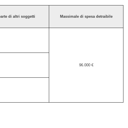
arte di altri soggetti
Massimale di spesa detraibile
96.000 €