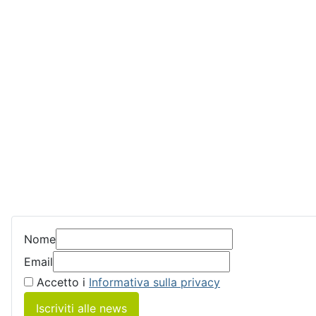
Nome
Email
Accetto i
Informativa sulla privacy
Iscriviti alle news