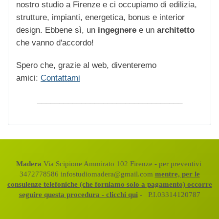
nostro studio a Firenze e ci occupiamo di edilizia,
strutture, impianti, energetica, bonus e interior
design. Ebbene sì, un
ingegnere
e un
architetto
che vanno d'accordo!
Spero che, grazie al web, diventeremo
amici:
Contattami
_________________________________
Madera
Via Scipione Ammirato 102 Firenze - per preventivi
3472778586 infostudiomadera@gmail.com
mentre, per le
consulenze telefoniche (che forniamo solo a pagamento) occorre
seguire questa procedura - clicchi qui
- P.I.03314120787