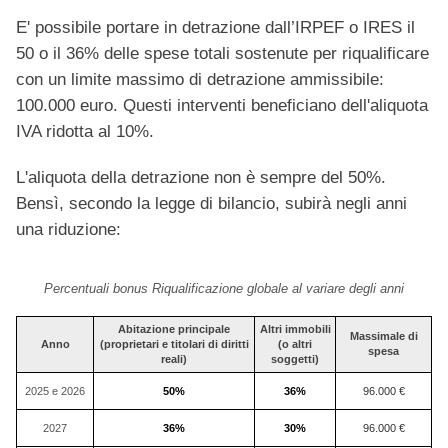
E' possibile portare in detrazione dall’IRPEF o IRES il
50 o il 36% delle spese totali sostenute per riqualificare
con un limite massimo di detrazione ammissibile:
100.000 euro. Questi interventi beneficiano dell'aliquota
IVA ridotta al 10%.
L'aliquota della detrazione non è sempre del 50%.
Bensì, secondo la legge di bilancio, subirà negli anni
una riduzione:
Percentuali bonus Riqualificazione globale al variare degli anni
Abitazione principale
Altri immobili
Massimale di
Anno
(proprietari e titolari di diritti
(o altri
spesa
reali)
soggetti)
2025 e 2026
50%
36%
96.000 €
2027
36%
30%
96.000 €