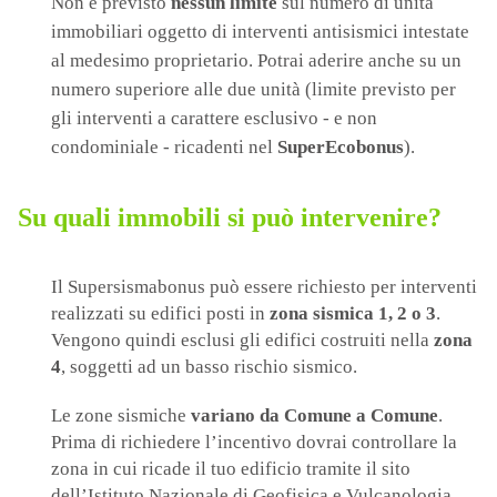
Non è previsto
nessun limite
sul numero di unità
immobiliari oggetto di interventi antisismici intestate
al medesimo proprietario. Potrai aderire anche su un
numero superiore alle due unità (limite previsto per
gli interventi a carattere esclusivo - e non
condominiale - ricadenti nel
SuperEcobonus
).
Su quali immobili si può intervenire?
Il Supersismabonus può essere richiesto per interventi
realizzati su edifici posti in
zona sismica 1, 2 o 3
.
Vengono quindi esclusi gli edifici costruiti nella
zona
4
, soggetti ad un basso rischio sismico.
Le zone sismiche
variano da Comune a Comune
.
Prima di richiedere l’incentivo dovrai controllare la
zona in cui ricade il tuo edificio tramite il sito
dell’Istituto Nazionale di Geofisica e Vulcanologia