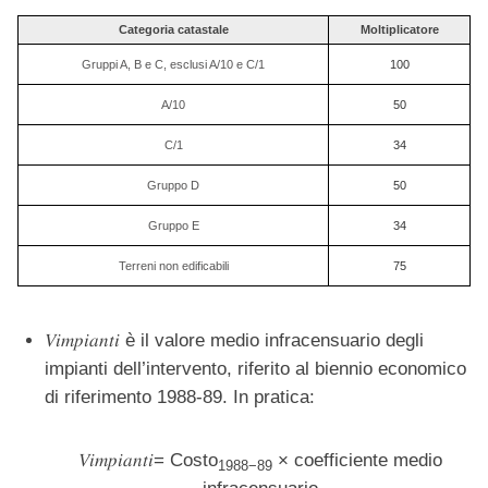
Categoria catastale
Moltiplicatore
Gruppi A, B e C, esclusi A/10 e C/1
100
A/10
50
C/1
34
Gruppo D
50
Gruppo E
34
Terreni non edificabili
75
𝑉𝑖𝑚𝑝𝑖𝑎𝑛𝑡𝑖 è il valore medio infracensuario degli
impianti dell’intervento, riferito al biennio economico
di riferimento 1988-89. In pratica:
𝑉𝑖𝑚𝑝𝑖𝑎𝑛𝑡𝑖= Costo
× coefficiente medio
1988−89