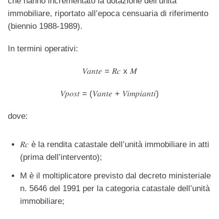
che hanno incrementato la dotazione dell’unità
immobiliare, riportato all’epoca censuaria di riferimento
(biennio 1988-1989).
In termini operativi:
𝑉𝑎𝑛𝑡𝑒 = 𝑅𝑐 x 𝑀
𝑉𝑝𝑜𝑠𝑡 = (𝑉𝑎𝑛𝑡𝑒 + 𝑉𝑖𝑚𝑝𝑖𝑎𝑛𝑡𝑖)
dove:
𝑅𝑐 è la rendita catastale dell’unità immobiliare in atti
(prima dell’intervento);
M è il moltiplicatore previsto dal decreto ministeriale
n. 5646 del 1991 per la categoria catastale dell’unità
immobiliare;