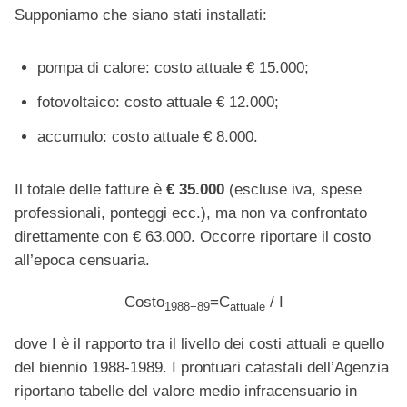
Supponiamo che siano stati installati:
pompa di calore: costo attuale € 15.000;
fotovoltaico: costo attuale € 12.000;
accumulo: costo attuale € 8.000.
Il totale delle fatture è
€ 35.000
(escluse iva, spese
professionali, ponteggi ecc.), ma non va confrontato
direttamente con € 63.000. Occorre riportare il costo
all’epoca censuaria.
Costo
​=C
/ I​​
1988−89
attuale
dove I è il rapporto tra il livello dei costi attuali e quello
del biennio 1988-1989. I prontuari catastali dell’Agenzia
riportano tabelle del valore medio infracensuario in