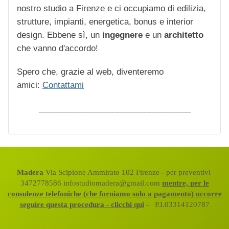
nostro studio a Firenze e ci occupiamo di edilizia,
strutture, impianti, energetica, bonus e interior
design. Ebbene sì, un
ingegnere
e un
architetto
che vanno d'accordo!
Spero che, grazie al web, diventeremo
amici:
Contattami
_________________________________
Madera
Via Scipione Ammirato 102 Firenze - per preventivi
3472778586 infostudiomadera@gmail.com
mentre, per le
consulenze telefoniche (che forniamo solo a pagamento) occorre
seguire questa procedura - clicchi qui
- P.I.03314120787