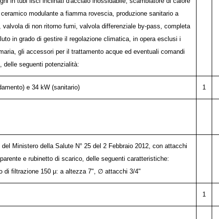
 in tubi lisci inclinati d'acciaio inossidabile, scambiatore di calore
re ceramico modulante a fiamma rovescia, produzione sanitario a
 valvola di non ritorno fumi, valvola differenziale by-pass, completa
luto in grado di gestire il regolazione climatica, in opera esclusi i
umaria, gli accessori per il trattamento acque ed eventuali comandi
, delle seguenti potenzialità:
damento) e 34 kW (sanitario)
1
 del Ministero della Salute N° 25 del 2 Febbraio 2012, con attacchi
asparente e rubinetto di scarico, delle seguenti caratteristiche:
di filtrazione 150 μ: a altezza 7", ∅ attacchi 3/4"
1