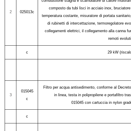
combustione stagna e scambiatore di calore multiranghi
composto da tubi lisci in acciaio inox, bruciato
2
025013c
temperatura costante, misuratore di portata sanitario,
di rubinetti di intercettazione, termoregolatore evo
collegamenti elettrici, il collegamento alla canna f
remoti evoluti
c
29 kW (riscal
Filtro per acqua antisedimento, conforme al Decreto
015045
3
in linea, testa in polipropilene e portafiltro tr
c
015045 con cartuccia in nylon grado 
c