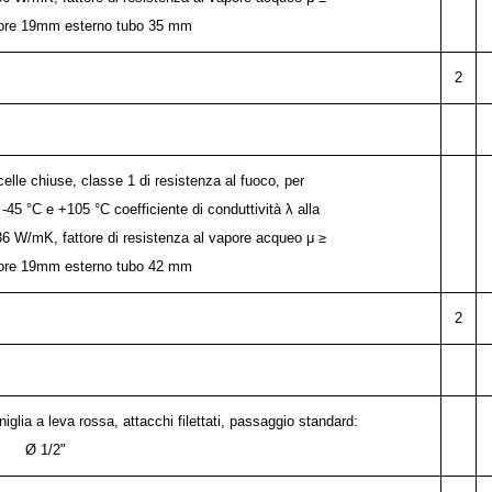
ore 19mm esterno tubo 35 mm
2
lle chiuse, classe 1 di resistenza al fuoco, per
5 °C e +105 °C coefficiente di conduttività λ alla
36 W/mK, fattore di resistenza al vapore acqueo μ ≥
ore 19mm esterno tubo 42 mm
2
glia a leva rossa, attacchi filettati, passaggio standard:
Ø 1/2"