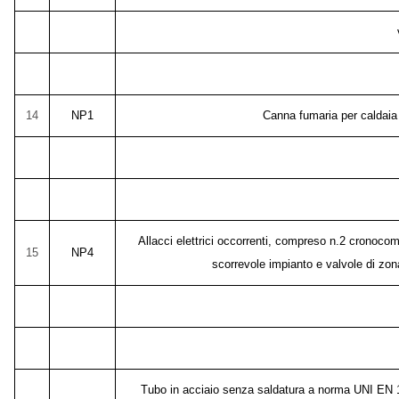
14
NP1
Canna fumaria per caldaia
Allacci elettrici occorrenti, compreso n.2 cronoco
15
NP4
scorrevole impianto e valvole di z
Tubo in acciaio senza saldatura a norma UNI EN 10