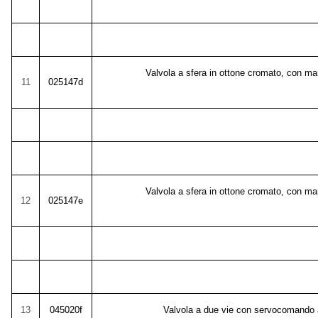
Valvola a sfera in ottone cromato, con mani
11
025147d
Valvola a sfera in ottone cromato, con mani
12
025147e
13
045020f
Valvola a due vie con servocomando a