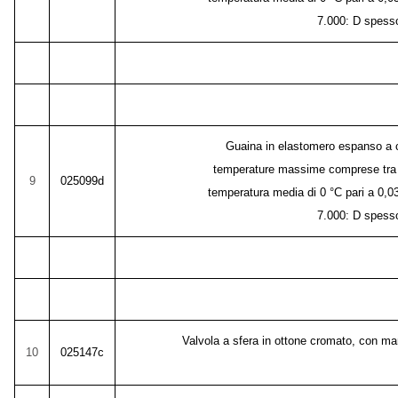
7.000: D spess
Guaina in elastomero espanso a ce
temperature massime comprese tra -4
9
025099d
temperatura media di 0 °C pari a 0,0
7.000: D spess
Valvola a sfera in ottone cromato, con mani
10
025147c