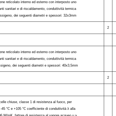
lene reticolato interno ed esterno con interposto uno
anti sanitari e di riscaldamento, conduttività termica
ossigeno, dei seguenti diametri e spessori: 32x3mm
2
lene reticolato interno ed esterno con interposto uno
anti sanitari e di riscaldamento, conduttività termica
ssigeno, dei seguenti diametri e spessori: 40x3,5mm
2
lle chiuse, classe 1 di resistenza al fuoco, per
5 °C e +105 °C coefficiente di conduttività λ alla
36 W/mK, fattore di resistenza al vapore acqueo μ ≥