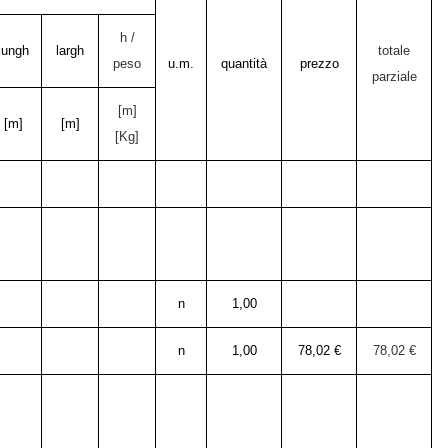
h /
lungh
largh
totale
peso
u.m.
quantità
prezzo
parziale
[m]
[m]
[m]
[Kg]
n
1,00
n
1,00
78,02 €
78,02 €