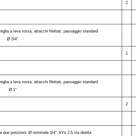
2
glia a leva rossa, attacchi filettati, passaggio standard:
Ø 3/4"
1
glia a leva rossa, attacchi filettati, passaggio standard:
Ø 1"
2
 due posizioni, Ø nominale 3/4", kVs 2,5 via diretta