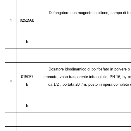
Defangatore con magnete in ottone, campo di temp
4
025156b
b
Dosatore idrodinamico di polifosfato in polvere o 
015057
cromato, vaso trasparente infrangibile, PN 16, by-p
5
b
da 1/2", portata 20 l/m, posto in opera completo d
b