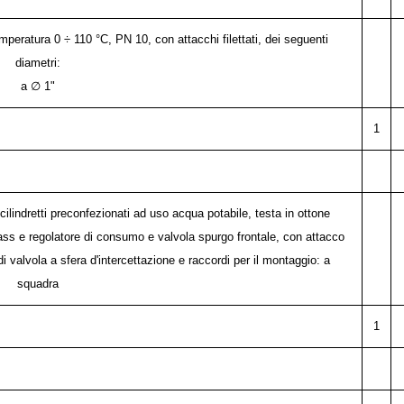
eratura 0 ÷ 110 °C, PN 10, con attacchi filettati, dei seguenti
diametri:
a ∅ 1"
1
cilindretti preconfezionati ad uso acqua potabile, testa in ottone
ass e regolatore di consumo e valvola spurgo frontale, con attacco
i valvola a sfera d'intercettazione e raccordi per il montaggio: a
squadra
1