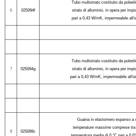
Tubo multistrato costituito da polieti
6
025094f
strato di alluminio, in opera per impi
pari a 0,43 W/mK, impermeabile all'
Tubo multistrato costituito da polieti
7
025094g
strato di alluminio, in opera per impi
pari a 0,43 W/mK, impermeabile all'o
Guaina in elastomero espanso a ce
temperature massime comprese tra -4
8
025099c
temperatura media di 0 °C pari a 0,0