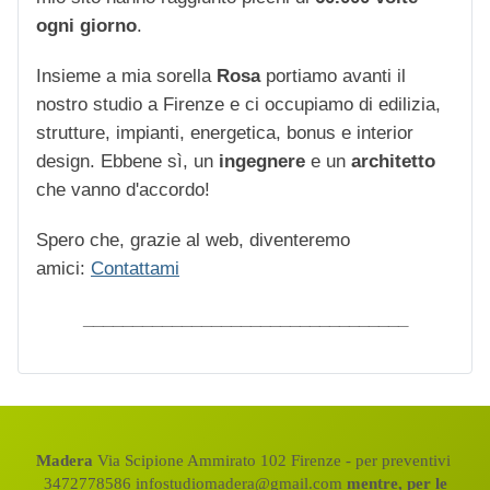
ogni giorno
.
Insieme a mia sorella
Rosa
portiamo avanti il
nostro studio a Firenze e ci occupiamo di edilizia,
strutture, impianti, energetica, bonus e interior
design. Ebbene sì, un
ingegnere
e un
architetto
che vanno d'accordo!
Spero che, grazie al web, diventeremo
amici:
Contattami
_________________________________
Madera
Via Scipione Ammirato 102 Firenze - per preventivi
3472778586 infostudiomadera@gmail.com
mentre, per le