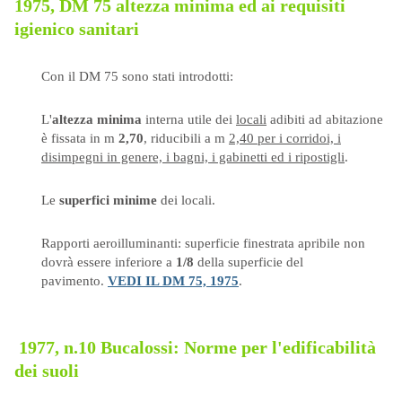
1975, DM 75 altezza minima ed ai requisiti
igienico sanitari
Con il DM 75 sono stati introdotti:
L'
altezza minima
interna utile dei
locali
adibiti ad abitazione
è fissata in m
2,70
, riducibili a m
2,40 per i corridoi, i
disimpegni in genere, i bagni, i gabinetti ed i ripostigli
.
Le
superfici minime
dei locali.
Rapporti aeroilluminanti:
superficie finestrata apribile non
dovrà essere inferiore a
1/8
della superficie del
pavimento.
VEDI IL DM 75, 1975
.
1977, n.10
Bucalossi:
Norme per l'edificabilità
dei suoli