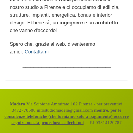
nostro studio a Firenze e ci occupiamo di edilizia,
strutture, impianti, energetica, bonus e interior
design. Ebbene sì, un
ingegnere
e un
architetto
che vanno d'accordo!
Spero che, grazie al web, diventeremo
amici:
Contattami
_________________________________
Madera
Via Scipione Ammirato 102 Firenze - per preventivi
3472778586 infostudiomadera@gmail.com
mentre, per le
consulenze telefoniche (che forniamo solo a pagamento) occorre
seguire questa procedura - clicchi qui
- P.I.03314120787