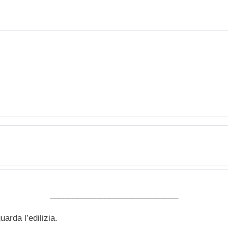
____________________________
arda l’edilizia.