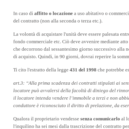
In caso di
affitto o locazione
a uso abitativo o commercia
del contratto (non alla seconda o terza etc.).
La volontà di acquistare l'unità deve essere palesata ent
fondo commerciale etc. Ciò deve avvenire mediante atto s
che decorrono dal sessantesimo giorno successivo alla no
di acquisto. Quindi, in 90 giorni, dovrai reperire la som
Ti cito l'estratto della legge
431 del 1998
che potrebbe ess
art.3: “Alla prima scadenza dei contratti stipulati ai se
locatore può avvalersi della facoltà di diniego del rin
il locatore intenda vendere l’immobile a terzi e non abbia
conduttore è riconosciuto il diritto di prelazione, da ese
Qualora il proprietario vendesse
senza comunicarlo
al l
l'inquilino ha sei mesi dalla trascrizione del contratto per