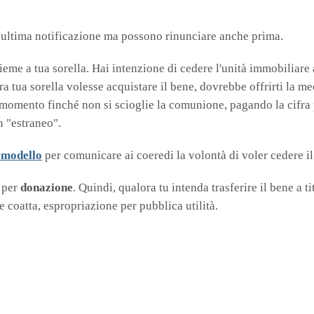
ll'ultima notificazione ma possono rinunciare anche prima.
me a tua sorella. Hai intenzione di cedere l'unità immobiliare 
ra tua sorella volesse acquistare il bene, dovrebbe offrirti la 
 momento finché non si scioglie la comunione, pagando la cifra 
n "estraneo".
l modello
per comunicare ai coeredi la volontà di voler cedere il
a per
donazione
. Quindi, qualora tu intenda trasferire il bene a t
e coatta, espropriazione per pubblica utilità.