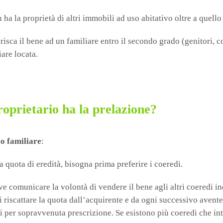
on ha la proprietà di altri immobili ad uso abitativo oltre a quel
risca il bene ad un familiare entro il secondo grado (genitori, co
iare locata.
roprietario ha la prelazione?
io familiare
:
a quota di eredità, bisogna prima preferire i coeredi.
eve comunicare la volontà di vendere il bene agli altri coeredi in
 riscattare la quota dall’acquirente e da ogni successivo avente
i per sopravvenuta prescrizione. Se esistono più coeredi che inte