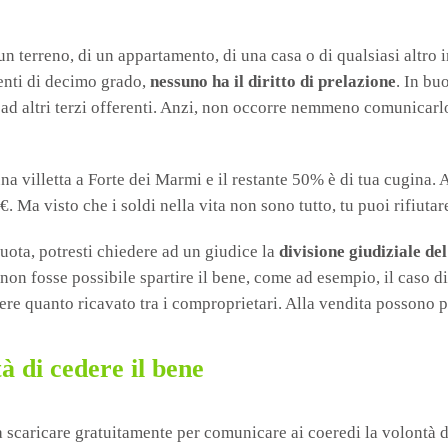
di un terreno, di un appartamento, di una casa o di qualsiasi altro
arenti di decimo grado,
nessuno ha il diritto di prelazione
. In bu
tto ad altri terzi offerenti. Anzi, non occorre nemmeno comunicar
 villetta a Forte dei Marmi e il restante 50% è di tua cugina. 
€. Ma visto che i soldi nella vita non sono tutto, tu puoi rifiutar
quota, potresti chiedere ad un giudice la
divisione giudiziale de
non fosse possibile spartire il bene, come ad esempio, il caso di
ere quanto ricavato tra i comproprietari. Alla vendita possono p
à di cedere il bene
a scaricare gratuitamente per comunicare ai coeredi la volontà d