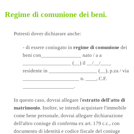
Regime di comunione dei beni.
Potresti dover dichiarare anche:
- di essere coniugato in
regime di comunione
dei
beni con_______________ nato / a a
__________________ (__) il __/__/____
residente in __________________ (__), p.za / via
_____________________ n. ____, C.F.
___________________.
In questo caso, dovrai allegare l'
estratto dell'atto di
matrimonio
. Inoltre, se intendi acquistare l'immobile
come bene personale, dovrai allegare dichiarazione
dell'altro coniuge di conferma ex art. 179 c.c., con
documento di identità e codice fiscale del coniuge