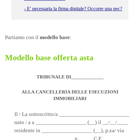
- E' necessaria la firma digitale? Occorre una pec?
Partiamo con il
modello base
:
Modello base offerta asta
TRIBUNALE DI_____________
ALLA CANCELLERIA DELLE ESECUZIONI
IMMOBILIARI
Il / La sottoscritto/a _________________________
nato / a a __________________ (__) il __/__/____
residente in __________________ (__), p.za/ via
_____________________ n. ____, C.F.