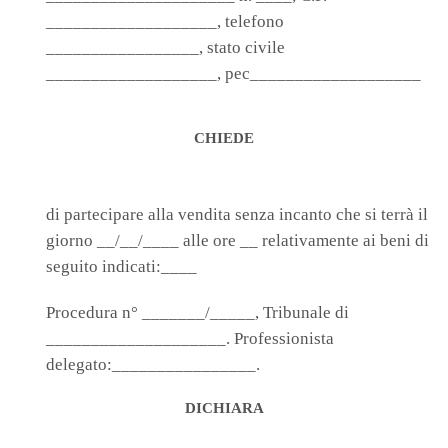
___________________, telefono
_________________, stato civile
___________________, pec___________________
CHIEDE
di partecipare alla vendita senza incanto che si terrà il
giorno __/__/____ alle ore __ relativamente ai beni di
seguito indicati:____
Procedura n° _______/_____, Tribunale di
____________________. Professionista
delegato:________________.
DICHIARA