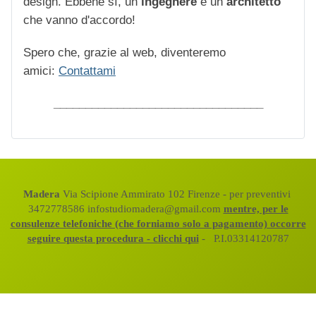
design. Ebbene sì, un
ingegnere
e un
architetto
che vanno d'accordo!
Spero che, grazie al web, diventeremo
amici:
Contattami
_________________________________
Madera
Via Scipione Ammirato 102 Firenze - per preventivi
3472778586 infostudiomadera@gmail.com
mentre, per le
consulenze telefoniche (che forniamo solo a pagamento) occorre
seguire questa procedura - clicchi qui
- P.I.03314120787