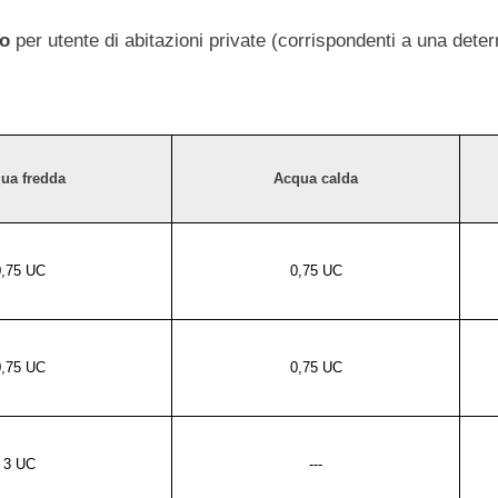
co
per utente di abitazioni private (corrispondenti a una deter
ua f
redda
Acqua c
alda
0,75 UC
0,75 UC
0,75 UC
0,75 UC
3 UC
---