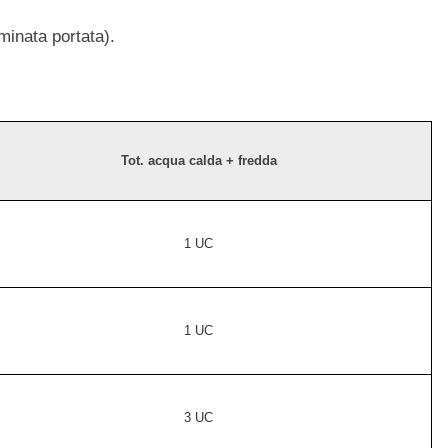
minata portata).
Tot. acqua c
alda
+
fredda
1 UC
1 UC
3 UC