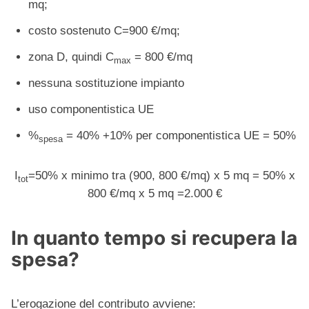
mq;
costo sostenuto C=900 €/mq;
zona D, quindi C
= 800 €/mq
max
nessuna sostituzione impianto
uso componentistica UE
%
= 40% +10% per componentistica UE = 50%
spesa
I
=50% x minimo tra (900, 800 €/mq) x 5 mq = 50% x
tot
800 €/mq x 5 mq =2.000 €
In quanto tempo si recupera la
spesa?
L’erogazione del contributo avviene: