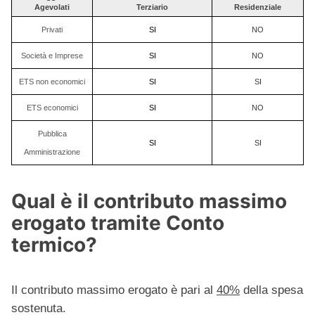
Agevolati
Terziario
Residenziale
Privati
SI
NO
Società e Imprese
SI
NO
ETS non economici
SI
SI
ETS economici
SI
NO
Pubblica
SI
SI
Amministrazione
Qual è il contributo massimo
erogato tramite Conto
termico?
Il contributo massimo erogato è pari al
40%
della spesa
sostenuta.