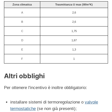
Zona climatica
Trasmittanza U max (W/m²K)
A
2,6
B
2,6
C
1,75
D
1,67
E
1,3
F
1
Altri obblighi
Per ottenere l'incentivo è inoltre obbligatorio:
installare sistemi di termoregolazione o
valvole
termostatiche
(se non già presenti);