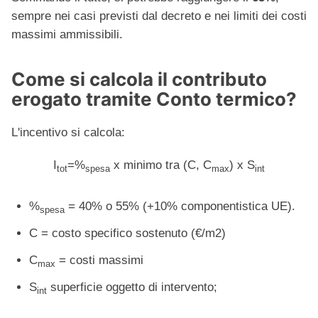
sempre nei casi previsti dal decreto e nei limiti dei costi
massimi ammissibili.
Come si calcola il contributo
erogato tramite Conto termico?
L'incentivo si calcola:
I
=%
x minimo tra (C, C
) x S
tot
spesa
max
int
%
= 40% o 55% (+10% componentistica UE).
spesa
C = costo specifico sostenuto (€/m2)
C
= costi massimi
max
S
superficie oggetto di intervento;
int