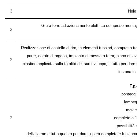
3
Nolo
Gru a torre ad azionamento elettrico compreso montaggi
2
Realizzazione di castello di tiro, in elementi tubolari, compreso 
parte, dotato di argano, impianto di messa a terra, piano di lav
2
plastico applicata sulla totalità del suo sviluppo; il tutto per dar
in zona in
F.p.
ponteggi
lampegg
movim
2
completa a 1
possibilità
dell'allarme e tutto quanto per dare l'opera completa e funzionan