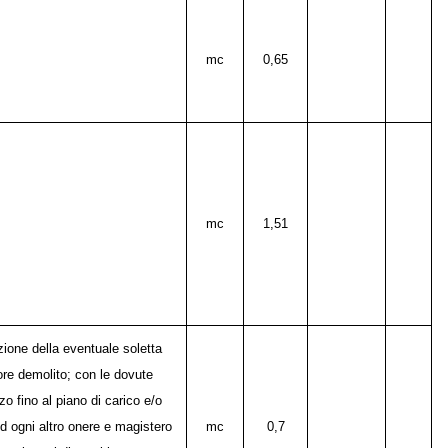
mc
0,65
mc
1,51
zione della eventuale soletta
sore demolito; con le dovute
o fino al piano di carico e/o
ed ogni altro onere e magistero
mc
0,7