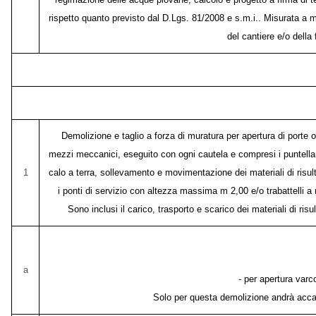
rispetto quanto previsto dal D.Lgs. 81/2008 e s.m.i.. Misurata a mq. 
del cantiere e/o della 
Demolizione e taglio a forza di muratura per apertura di porte o
mezzi meccanici, eseguito con ogni cautela e compresi i puntellamen
1
calo a terra, sollevamento e movimentazione dei materiali di risu
i ponti di servizio con altezza massima m 2,00 e/o trabattelli a n
Sono inclusi il carico, trasporto e scarico dei materiali di ris
a
- per apertura var
Solo per questa demolizione andrà accant