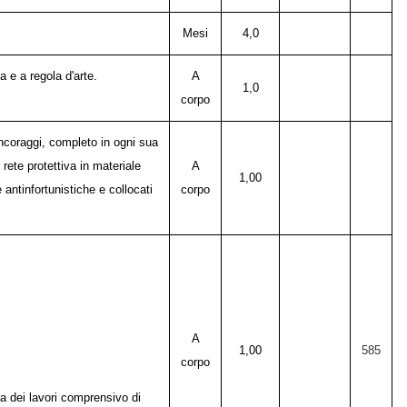
Mesi
4,0
 e a regola d'arte.
A
1,0
corpo
ancoraggi, completo in ogni sua
rete protettiva in materiale
A
1,00
 antinfortunistiche e collocati
corpo
A
1,00
585
corpo
ta dei lavori comprensivo di