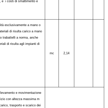
ti, e i costi di smaltimento e
ndità esclusivamente a mano o
eriali di risulta carico a mano
o trabattelli a norma, anche
ali di risulta agli impianti di
mc
2,14
 sollevamento e movimentazione
ervizio con altezza massima m
 carico, trasporto e scarico dei