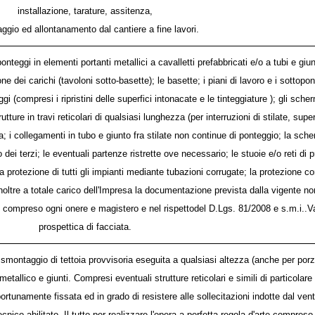
installazione, tarature, assitenza,
gio ed allontanamento dal cantiere a fine lavori.
teggi in elementi portanti metallici a cavalletti prefabbricati e/o a tubi e giun
one dei carichi (tavoloni sotto-basette); le basette; i piani di lavoro e i sottopon
aggi (compresi i ripristini delle superfici intonacate e le tinteggiature ); gli s
trutture in travi reticolari di qualsiasi lunghezza (per interruzioni di stilate, sup
oria; i collegamenti in tubo e giunto fra stilate non continue di ponteggio; la sc
o dei terzi; le eventuali partenze ristrette ove necessario; le stuoie e/o reti di 
 protezione di tutti gli impianti mediante tubazioni corrugate; la protezione con
noltre a totale carico dell'Impresa la documentazione prevista dalla vigente n
'arte compreso ogni onere e magistero e nel rispettodel D.Lgs. 81/2008 e s.m.i..
prospettica di facciata.
smontaggio di tettoia provvisoria eseguita a qualsiasi altezza (anche per porz
tallico e giunti. Compresi eventuali strutture reticolari e simili di particolar
ortunamente fissata ed in grado di resistere alle sollecitazioni indotte dal vent
nico abilitato. Il tutto per realizzare l'opera a perfetta regola d'arte compres