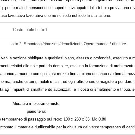
per le reali dimensioni delle superfici sviluppate dalla tettoia provvisoria e val
fase lavorativa lavorativa che ne richiede richiede l'installazione.
Costo totale Lotto 1
Lotto 2: Smontaggi/rimozioni/demolizioni - Opere murarie / rifiniture
 vani a sezione obbligata a qualsiasi piano, altezza o profondità, eseguito a m
ti relativi alle sole parti da demolire, esclusa la formazione di architravature 
lta carico a mano o con qualsiasi mezzo fino al piano di carico e/o fino al me
orma, anche esterni, mobili o fissi, ed ogni altro onere e magistero per dare il 
ulta agli impianti di smaltimento autorizzati, e i costi di smaltimento e tributi, 
Muratura in pietrame misto:
piano terra:
co temporaneo di passaggio sul retro: 100 x 230 x 33. Mq 0,80
onato il materiale riutilizzabile per la chiusura del varco temporaneo di cant