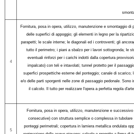
smontag
Fornitura, posa in opera, utilizzo, manutenzione e smontaggio di pon
delle superfici di appoggio; gli elementi in legno per la ripartizi
parapetti; le scale interne; le diagonali ed i controventi; gli ancor
tutto il perimetro; i piani a sbalzo per i lavori sottogronda; le s
eventuali rinforzi per i carichi indotti dalla copertura provvis
4
impalcato) con teli e intavolati; tunnel protetto per il passaggi
superfici prospettiche esterne del ponteggio; canale di scarico; la
e/o delle parti sporgenti nelle zone di passaggio pedonale. Sono i
il calcolo. Il tutto per realizzare l'opera a perfetta regola d
Fornitura, posa in opera, utilizzo, manutenzione e successivo 
consecutive) con struttura semplice o complessa in tubolare me
ponteggi perimetrali; copertura in lamiera metallica ondulata opp
5
regimazione delle acque piovane; calcolo e progetto a firma di tec