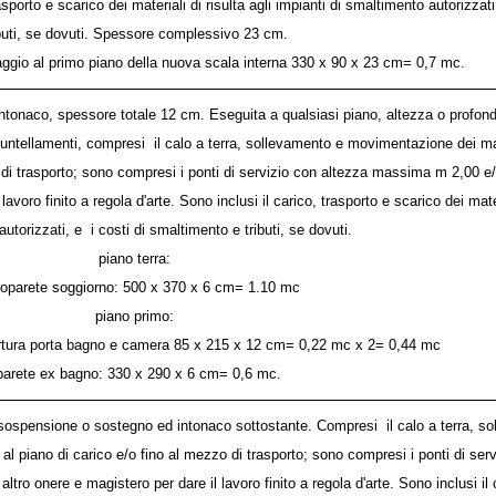
trasporto e scarico dei materiali di risulta agli impianti di smaltimento autorizza
ibuti, se dovuti. Spessore complessivo 23 cm.
saggio al primo piano della nuova scala interna 330 x 90 x 23 cm= 0,7 mc.
 intonaco, spessore totale 12 cm. Eseguita a qualsiasi piano, altezza o profo
puntellamenti, compresi il calo a terra, sollevamento e movimentazione dei mat
 di trasporto; sono compresi i ponti di servizio con altezza massima m 2,00 e/
lavoro finito a regola d'arte. Sono inclusi il carico, trasporto e scarico dei materi
utorizzati, e i costi di smaltimento e tributi, se dovuti.
piano terra:
roparete soggiorno: 500 x 370 x 6 cm= 1.10 mc
piano primo:
pertura porta bagno e camera 85 x 215 x 12 cm= 0,22 mc x 2= 0,44 mc
 parete ex bagno: 330 x 290 x 6 cm= 0,6 mc.
 di sospensione o sostegno ed intonaco sottostante. Compresi il calo a terra,
o al piano di carico e/o fino al mezzo di trasporto; sono compresi i ponti di s
altro onere e magistero per dare il lavoro finito a regola d'arte. Sono inclusi il