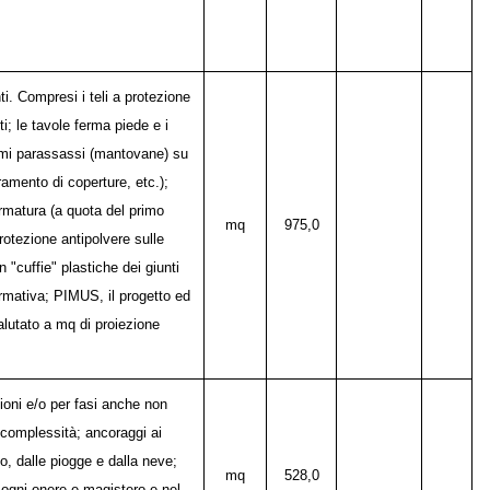
ti. Compresi i teli a protezione
ti; le tavole ferma piede e i
chermi parassassi (mantovane) su
eramento di coperture, etc.);
hermatura (a quota del primo
mq
975,0
protezione antipolvere sulle
 "cuffie" plastiche dei giunti
ormativa; PIMUS, il progetto ed
Valutato a mq di proiezione
ioni e/o per fasi anche non
e complessità; ancoraggi ai
o, dalle piogge e dalla neve;
mq
528,0
o ogni onere e magistero e nel