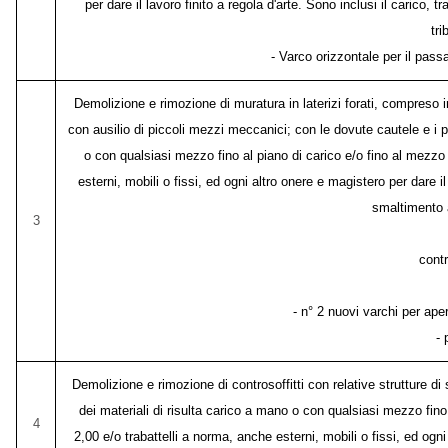
per dare il lavoro finito a regola d'arte. Sono inclusi il carico, 
tr
- Varco orizzontale per il pas
Demolizione e rimozione di muratura in laterizi forati, compreso
con ausilio di piccoli mezzi meccanici; con le dovute cautele e i 
o con qualsiasi mezzo fino al piano di carico e/o fino al mezzo
esterni, mobili o fissi, ed ogni altro onere e magistero per dare il 
smaltimento a
3
cont
- n° 2 nuovi varchi per a
-
Demolizione e rimozione di controsoffitti con relative strutture
dei materiali di risulta carico a mano o con qualsiasi mezzo fin
4
2,00 e/o trabattelli a norma, anche esterni, mobili o fissi, ed ogni 