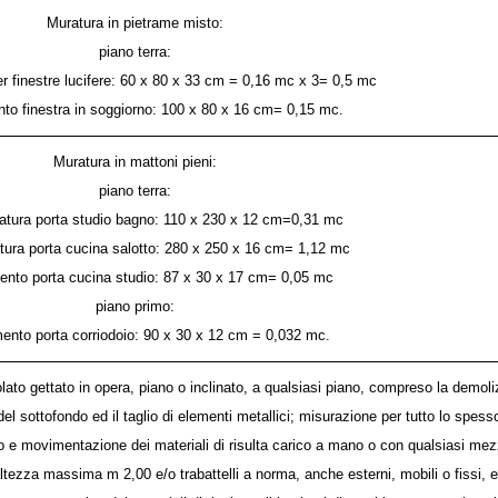
Muratura in pietrame misto:
piano terra:
per finestre lucifere: 60 x 80 x 33 cm = 0,16 mc x 3= 0,5 mc
to finestra in soggiorno: 100 x 80 x 16 cm= 0,15 mc.
Muratura in mattoni pieni:
piano terra:
iatura porta studio bagno: 110 x 230 x 12 cm=0,31 mc
atura porta cucina salotto: 280 x 250 x 16 cm= 1,12 mc
ento porta cucina studio: 87 x 30 x 17 cm= 0,05 mc
piano primo:
ento porta corriodoio: 90 x 30 x 12 cm = 0,032 mc.
volato gettato in opera, piano o inclinato, a qualsiasi piano, compreso la demoli
el sottofondo ed il taglio di elementi metallici; misurazione per tutto lo spes
o e movimentazione dei materiali di risulta carico a mano o con qualsiasi mezz
altezza massima m 2,00 e/o trabattelli a norma, anche esterni, mobili o fissi, 