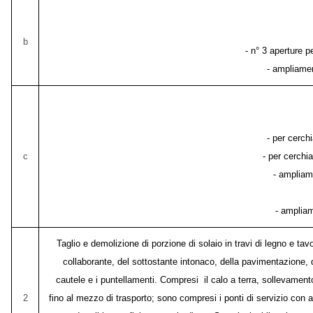
b
- n° 3 aperture 
- ampliamen
- per cerch
c
- per cerchi
- ampliam
- ampliam
Taglio e demolizione di porzione di solaio in travi di legno e ta
collaborante, del sottostante intonaco, della pavimentazione, d
cautele e i puntellamenti. Compresi il calo a terra, sollevament
2
fino al mezzo di trasporto; sono compresi i ponti di servizio con 