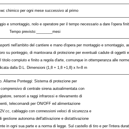
 wc chimico per ogni mese successivo al primo
o e smontaggio, nolo e operatore per il tempo necessario a dare l'opera finita
Tempo previsto:________mesi
trasporti nell'ambito del cantiere e mano d'opera per montaggio e smontaggio, 
oro su ponteggio, di mantovana di protezione per eventuali cadute di oggetti e 
e il titolo compiuto e finito a regola d'arte, comunque in ottemperanza alle norme
dicata dalla D.L. Dimensioni (1,8 + 1,8 +1,8) x h=8 m
o. Allarme Ponteggi: Sistema di protezione per
 comprensivo di centrale sirena autoalimentata con
iatore, sensori a raggi infrarossi e rilevamento di
enti, telecomandi per ON/OFF ed alimentazione
2V.cc, cablaggio con connessioni veloci di sicurezza e
 di gestione autonoma dell'attivazione e distattivazione
te in ogni sua parte e a norma di legge. Sul castello di tiro e per l'intera dura