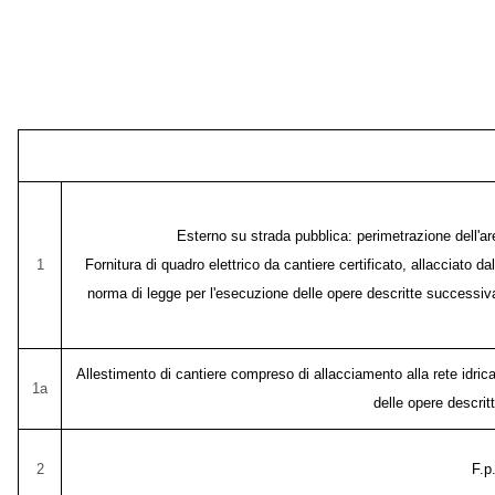
Esterno su strada pubblica: perimetrazione dell'are
1
Fornitura di quadro elettrico da cantiere certificato, allacciato 
norma di legge per l'esecuzione delle opere descritte successivam
Allestimento di cantiere compreso di allacciamento alla rete idric
1a
delle opere descrit
2
F.p