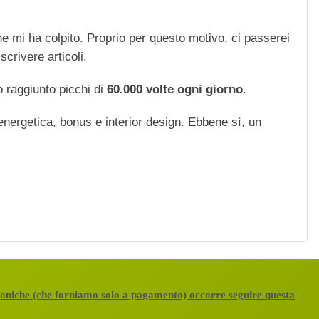
che mi ha colpito. Proprio per questo motivo, ci passerei
scrivere articoli.
 raggiunto picchi di
60.000 volte ogni giorno
.
 energetica, bonus e interior design. Ebbene sì, un
efoniche (che forniamo solo a pagamento) occorre seguire questa