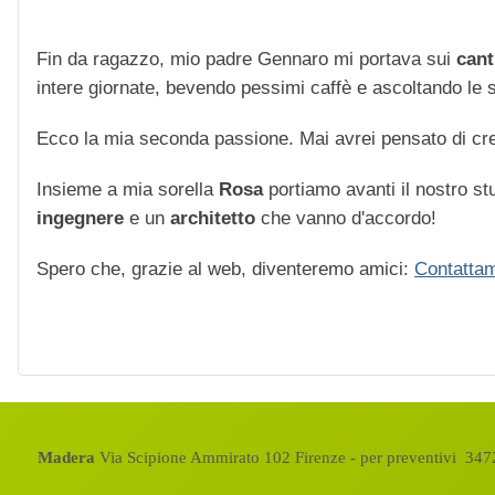
Fin da ragazzo, mio padre Gennaro mi portava sui
cant
intere giornate, bevendo pessimi caffè e ascoltando le str
Ecco la mia seconda passione. Mai avrei pensato di cre
Insieme a mia sorella
Rosa
portiamo avanti il nostro stu
ingegnere
e un
architetto
che vanno d'accordo!
Spero che, grazie al web, diventeremo amici:
Contattam
Madera
Via Scipione Ammirato 102 Firenze - per preventivi 3