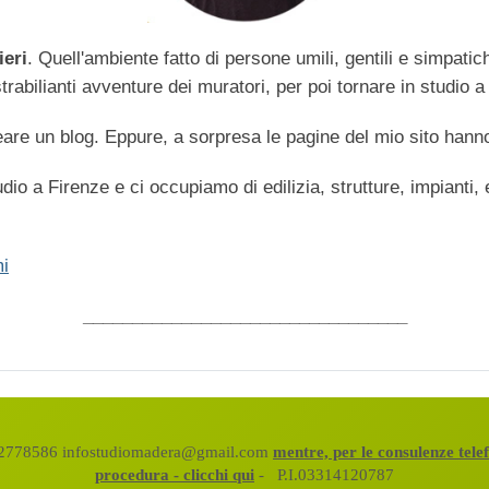
ieri
. Quell'ambiente fatto di persone umili, gentili e simpati
abilianti avventure dei muratori, per poi tornare in studio a 
are un blog. Eppure, a sorpresa le pagine del mio sito hanno
dio a Firenze e ci occupiamo di edilizia, strutture, impianti,
i
_________________________________
472778586 infostudiomadera@gmail.com
mentre, per le consulenze tel
procedura - clicchi qui
- P.I.03314120787