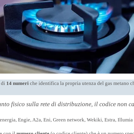
di
14 numeri
che identifica la propria utenza del gas metano ch
to fisico sulla rete di distribuzione, il codice non 
energia, Engie, A2a, Eni, Green network, Wekiki, Estra, Illumia 
e con il
numero cliente
(o codice cliente) che è un numero speci