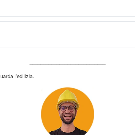
____________________________
arda l’edilizia.