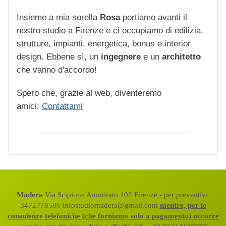
Insieme a mia sorella
Rosa
portiamo avanti il
nostro studio a Firenze e ci occupiamo di edilizia,
strutture, impianti, energetica, bonus e interior
design. Ebbene sì, un
ingegnere
e un
architetto
che vanno d'accordo!
Spero che, grazie al web, diventeremo
amici:
Contattami
_________________________________
Madera
Via Scipione Ammirato 102 Firenze - per preventivi
3472778586 infostudiomadera@gmail.com
mentre, per le
consulenze telefoniche (che forniamo solo a pagamento) occorre