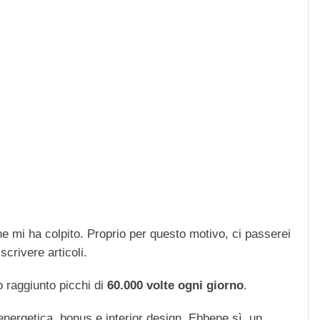
che mi ha colpito. Proprio per questo motivo, ci passerei
scrivere articoli.
 raggiunto picchi di
60.000 volte ogni giorno
.
 energetica, bonus e interior design. Ebbene sì, un