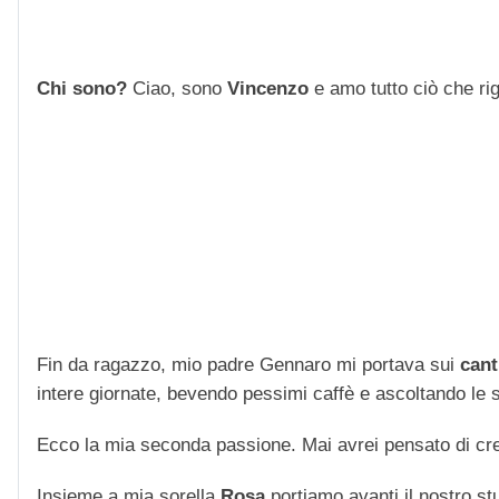
Chi sono?
Ciao, sono
Vincenzo
e amo tutto ciò che rigu
Fin da ragazzo, mio padre Gennaro mi portava sui
cant
intere giornate, bevendo pessimi caffè e ascoltando le str
Ecco la mia seconda passione. Mai avrei pensato di cre
Insieme a mia sorella
Rosa
portiamo avanti il nostro stu