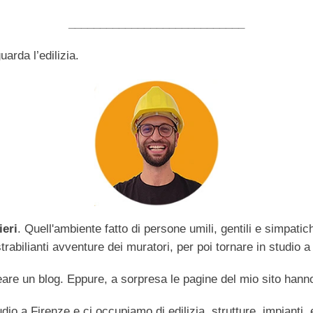
____________________________
arda l’edilizia.
ieri
. Quell'ambiente fatto di persone umili, gentili e simpati
abilianti avventure dei muratori, per poi tornare in studio a 
are un blog. Eppure, a sorpresa le pagine del mio sito hanno
dio a Firenze e ci occupiamo di edilizia, strutture, impianti,